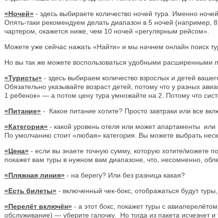
«Ночей»
- здесь выбираете количество ночей тура. Именно ночей
Опять-таки рекомендуем делать диапазон в 5 ночей (например, 8
чартером, окажется ниже, чем 10 ночей «регулярным рейсом».
Можете уже сейчас нажать «Найти» и мы начнем онлайн поиск 
Но вы так же можете воспользоваться удобными расширенными п
«Туристы»
- здесь выбираем количество взрослых и детей вашего
Обязательно указывайте возраст детей, потому что у разных авиа
1 ребенок» — а потом цену тура умножайте на 2. Потому что си
«Питание»
- Какое питание хотите? Просто завтраки или все вк
«Категория»
- какой уровень отеля или может апартаменты или в
По умолчанию стоит «любая» категория. Вы можете выбрать неско
«Цена»
- если вы знаете точную сумму, которую хотите/можете по
покажет вам туры в нужном вам диапазоне, что, несомненно, обл
«Пляжная линия»
- на берегу? Или без разница какая?
«Есть билеты»
- включенный чек-бокс, отображаться будут туры,
«Перелёт включён»
- а этот бокс, покажет туры с авиаперелёто
обслуживание) — уберите галочку. Но тогда из пакета исчезнет и