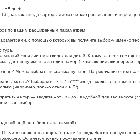
 - НЕ дней.
-13), так как иногда чартеры имеют четкое расписание, и порой ц
туров по вашим расширенным параметрам.
араметрами, с помощью которых вы получите выборку именно тех 
 тура.
компаний свои системы скидок для детей. К тому же если вас едет к
стема даёт цену именно за один номер (включающий авиаперелёт-
лючено? Можно выбрать несколько пунктов. По умолчанию стоит «л
иллы хотите? Выбирайте 2-3-4-5***** звезд, виллы, апартаменты, 
лько (например, только отели 4 и 5*).
тратить на тур — вводите «от» и «до» в удобной для вас валюте (
егчит ваш выбор.
 где всё ещё есть билеты на самолёт.
м. По умолчанию стоит перелёт включён, ведь Вас интересует полны
 трансфер. Останется только проживание в отеле.