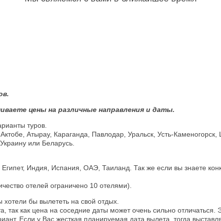
ов.
иваете цены на различные направления и даты.
арианты туров.
 Актобе, Атырау, Караганда, Павлодар, Уральск, Усть-Каменогорск,
 Украину или Беларусь.
гипет, Индия, Испания, ОАЭ, Таиланд. Так же если вы знаете кон
личество отелей ограничено 10 отелями).
 хотели бы вылететь на свой отдых.
 так как цена на соседние даты может очень сильно отличаться. Э
нт. Если у Вас жесткая планируемая дата вылета, тогда выставляй