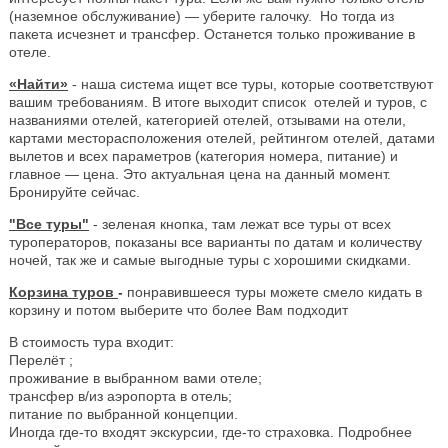
(наземное обслуживание) — уберите галочку. Но тогда из
пакета исчезнет и трансфер. Останется только проживание в
отеле.
«Найти»
- наша система ищет все туры, которые соответствуют
вашим требованиям. В итоге выходит список отелей и туров, с
названиями отелей, категорией отелей, отзывами на отели,
картами месторасположения отелей, рейтингом отелей, датами
вылетов и всех параметров (категория номера, питание) и
главное — цена. Это актуальная цена на данный момент.
Бронируйте сейчас.
"Все туры"
- зеленая кнопка, там лежат все туры от всех
туроператоров, показаны все варианты по датам и количеству
ночей, так же и самые выгодные туры с хорошими скидками.
Корзина туров
-
понравившееся туры можете смело кидать в
корзину и потом выберите что более Вам подходит
В стоимость тура входит:
Перелёт ;
проживание в выбранном вами отеле;
трансфер в/из аэропорта в отель;
питание по выбранной концепции.
Иногда где-то входят экскурсии, где-то страховка. Подробнее