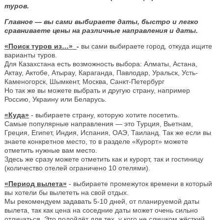
туров.
Главное — вы сами выбираете даты, быстро и легко
сравниваете цены на различные направления и даты.
«Поиск туров из…»
-
вы сами выбираете город, откуда ищите
варианты туров.
Для Казахстана есть возможность выбора: Алматы, Астана,
Актау, Актобе, Атырау, Караганда, Павлодар, Уральск, Усть-
Каменогорск, Шымкент, Москва, Санкт-Петербург
Но так же вы можете выбрать и другую страну, например
Россию, Украину или Беларусь.
«Куда»
- выбираете страну, которую хотите посетить.
Самые популярные направления — это Турция, Вьетнам,
Греция, Египет, Индия, Испания, ОАЭ, Таиланд. Так же если вы
знаете конкретное место, то в разделе «Курорт» можете
отметить нужные вам место.
Здесь же сразу можете отметить как и курорт, так и гостиницу
(количество отелей ограничено 10 отелями).
«Период вылета»
- выбираете промежуток времени в который
вы хотели бы вылететь на свой отдых.
Мы рекомендуем задавать 5-10 дней, от планируемой даты
вылета, так как цена на соседние даты может очень сильно
отличаться. Это подойдёт для тех, у кого не слишком жёсткий