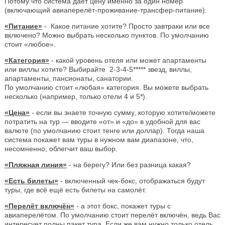
Потому что система даёт цену именно за один номер
(включающий авиаперелёт-проживание-трансфер-питание).
«Питание»
- Какое питание хотите? Просто завтраки или все
включено? Можно выбрать несколько пунктов. По умолчанию
стоит «любое».
«Категория»
- какой уровень отеля или может апартаменты
или виллы хотите? Выбирайте 2-3-4-5***** звезд, виллы,
апартаменты, пансионаты, санатории.
По умолчанию стоит «любая» категория. Вы можете выбрать
несколько (например, только отели 4 и 5*).
«Цена»
- если вы знаете точную сумму, которую хотите/можете
потратить на тур — вводите «от» и «до» в удобной для вас
валюте (по умолчанию стоит тенге или доллар). Тогда наша
система покажет вам туры в нужном вам диапазоне, что,
несомненно, облегчит ваш выбор.
«Пляжная линия»
- на берегу? Или без разница какая?
«Есть билеты»
- включенный чек-бокс, отображаться будут
туры, где всё ещё есть билеты на самолёт.
«Перелёт включён»
- а этот бокс, покажет туры с
авиаперелётом. По умолчанию стоит перелёт включён, ведь Вас
интересует полны пакет тура. Если же вам нужно только отель