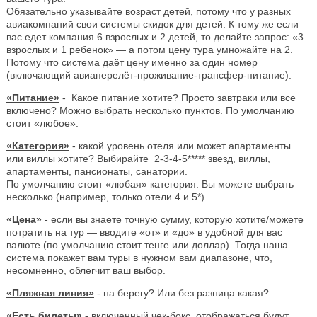
Обязательно указывайте возраст детей, потому что у разных
авиакомпаний свои системы скидок для детей. К тому же если
вас едет компания 6 взрослых и 2 детей, то делайте запрос: «3
взрослых и 1 ребенок» — а потом цену тура умножайте на 2.
Потому что система даёт цену именно за один номер
(включающий авиаперелёт-проживание-трансфер-питание).
«Питание»
- Какое питание хотите? Просто завтраки или все
включено? Можно выбрать несколько пунктов. По умолчанию
стоит «любое».
«Категория»
- какой уровень отеля или может апартаменты
или виллы хотите? Выбирайте 2-3-4-5***** звезд, виллы,
апартаменты, пансионаты, санатории.
По умолчанию стоит «любая» категория. Вы можете выбрать
несколько (например, только отели 4 и 5*).
«Цена»
- если вы знаете точную сумму, которую хотите/можете
потратить на тур — вводите «от» и «до» в удобной для вас
валюте (по умолчанию стоит тенге или доллар). Тогда наша
система покажет вам туры в нужном вам диапазоне, что,
несомненно, облегчит ваш выбор.
«Пляжная линия»
- на берегу? Или без разница какая?
«Есть билеты»
- включенный чек-бокс, отображаться будут