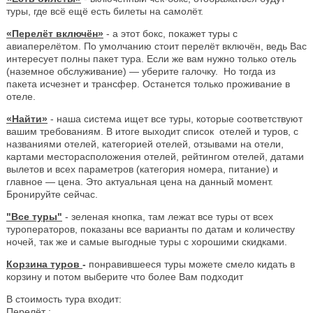
туры, где всё ещё есть билеты на самолёт.
«Перелёт включён»
- а этот бокс, покажет туры с
авиаперелётом. По умолчанию стоит перелёт включён, ведь Вас
интересует полны пакет тура. Если же вам нужно только отель
(наземное обслуживание) — уберите галочку. Но тогда из
пакета исчезнет и трансфер. Останется только проживание в
отеле.
«Найти»
- наша система ищет все туры, которые соответствуют
вашим требованиям. В итоге выходит список отелей и туров, с
названиями отелей, категорией отелей, отзывами на отели,
картами месторасположения отелей, рейтингом отелей, датами
вылетов и всех параметров (категория номера, питание) и
главное — цена. Это актуальная цена на данный момент.
Бронируйте сейчас.
"Все туры"
- зеленая кнопка, там лежат все туры от всех
туроператоров, показаны все варианты по датам и количеству
ночей, так же и самые выгодные туры с хорошими скидками.
Корзина туров
-
понравившееся туры можете смело кидать в
корзину и потом выберите что более Вам подходит
В стоимость тура входит:
Перелёт ;