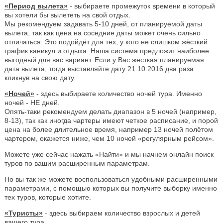
«Период вылета»
- выбираете промежуток времени в который
вы хотели бы вылететь на свой отдых.
Мы рекомендуем задавать 5-10 дней, от планируемой даты
вылета, так как цена на соседние даты может очень сильно
отличаться. Это подойдёт для тех, у кого не слишком жёсткий
график каникул и отдыха. Наша система предложит наиболее
выгодный для вас вариант. Если у Вас жесткая планируемая
дата вылета, тогда выставляйте дату 21.10.2016 два раза
кликнув на свою дату.
«Ночей»
- здесь выбираете количество ночей тура. Именно
ночей - НЕ дней.
Опять-таки рекомендуем делать диапазон в 5 ночей (например,
8-13), так как иногда чартеры имеют четкое расписание, и порой
цена на более длительное время, например 13 ночей полётом
чартером, окажется ниже, чем 10 ночей «регулярным рейсом».
Можете уже сейчас нажать «Найти» и мы начнем онлайн поиск
туров по вашим расширенным параметрам.
Но вы так же можете воспользоваться удобными расширенными
параметрами, с помощью которых вы получите выборку именно
тех туров, которые хотите.
«Туристы»
- здесь выбираем количество взрослых и детей
вашего тура.