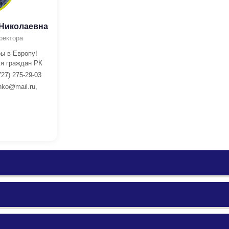
 Николаевна
ректора
ы в Европу!
я граждан РК
727) 275-29-03
nko@mail.ru,