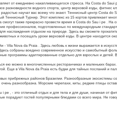
авляет от ежедневно накапливающегося стресса. На Costa do Saui p
все разновидности водного спорта, центр верховой езды, фитнес 
 с радостью научат вас всему что знают. Теннисный центр Costa do
ый Теннисный Турнир. Этот комплекс из 15 кортов привлекает мно
могут также прекрасно провести время в Costa do Sau i pe . На озе
ание профессионалов, подготовленных по международным стандар
 для наслаждения отдыхом на природе. Здесь вы сможете прокатить
 животных и посещать уроки верховой езды. В центре находится ок
и - Vila Nova da Praia . Здесь любовь к жизни выражается в иску
х. Здесь собраны воедино современное искусство и самобытный фо
нные программы адаптированные отдельно для взрослых и детей. В
ься ею можно в многочисленных ресторанчиках и маленьких барах. 
 Еще в Vila Nova da Praia есть будки для тайных посланий и палатк
расивых прибрежных районов Бразилии. Разнообразные экосистемы 
 очень разнообразна. Морские черепахи, киты, редкие птицы остав
i pe , - это отличный отдых и для тела и для души, начиная от ф
рые порадуют гостей популярными блюдами со всего мира. Не говор