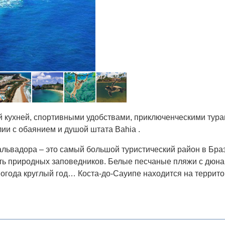
ой кухней, спортивными удобствами, приключенческими тур
ии с обаянием и душой штата Bahia .
альвадора – это самый большой туристический район в Бра
сть природных заповедников. Белые песчаные пляжи с дюнам
погода круглый год… Коста-до-Сауипе находится на террито