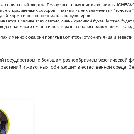
 колониальный квартал Пелориньо -памятник охраняемый ЮНЕСКО 
ся 6 красивейших соборов .Главный из них знаменитый "золотой "
Музей Кармо и посещение магазина сувениров .
чинается в заливе всех святых, очень красивой бухте. Можно будет 
х водах ласкового океана и позагорать на белоснежном песке . Сле
репах.Именно сюда они приплывают чтобы отложить яйца и вевест
мой государством, с большим разнообразием экзотической
 растений и животных, обитающих в естественной среде. З