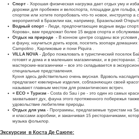
Спорт
- Хорошая физическая нагрузка дает отдых уму и изб
дорожки для пробежек и велоспорта, площадки для гольфа, 
спортом или хотите попробовать что-то новое, инструктор a
мероприятий в Бразилии как, например, Бразильский Открыт
Водный спорт
- Люди, предпочитающие водные виды спорта с
Корова», вам предложат более 15 видов спорта и обслужив
Отдых на природе
-
В конном центре созданы все условия
и фауну, научиться доить коров, посетить зоопарк домашних
Campolino , Карликовые и пони Piquira .
VILLA NOVA
- Добро пожаловать в туристический поселок Бай
готовят и дома и в маленьких магазинчиках, и в ресторана
мастерские-магазинчики – все это складывается в экскурсио
специальные представления.
Кухня здесь действительно очень вкусная. Вдоволь насладит
предлагают ювелирные изделия, соблазняющих своей красотой.
называют главным местом для романтических встреч.
« ECO » Туризм
- Costa do Sau i pe - это один из самых к
захватывает дух, фауна этого протяженного побережья также
удовольствие любителям природы.
Отдых для ума
- Программы, предлагаемые туристам на Sau 
и классами аэробики, и заканчивая 15 ресторанчиками, кото
музыка фольклор.
Экскурсии в Коста Де Саюпе: