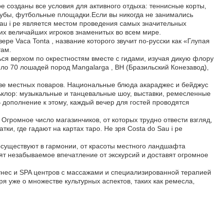
e созданы все условия для активного отдыха: теннисные корты,
клубы, футбольные площадки.Если вы никогда не занимались
 Sau i pe является местом проведения самых значительных
гих величайших игроков знаменитых во всем мире.
ре Vaca Tonta , название которого звучит по-русски как «Глупая
там.
ся верхом по окрестностям вместе с гидами, изучая дикую флору
оло 70 лошадей пород Mangalarga , BH (Бразильский Конезавод),
сстве местных поваров. Национальные блюда акараджес и бейджус
льклор: музыкальные и танцевальные шоу, выставки, ремесленные
 дополнение к этому, каждый вечер для гостей проводятся
Огромное число магазинчиков, от которых трудно отвести взгляд,
и, где гадают на картах таро. Не зря Costa do Sau i pe
сосуществуют в гармонии, от красоты местного ландшафта
ят незабываемое впечатление от экскурсий и доставят огромное
итнес и SPA центров с массажами и специализированной терапией
я уже о множестве культурных аспектов, таких как ремесла,