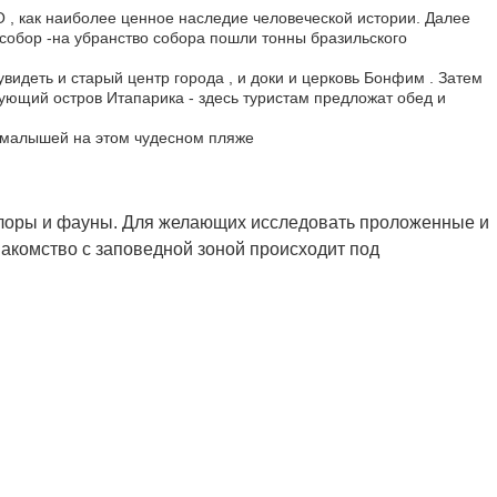
, как наиболее ценное наследие человеческой истории. Далее
собор -на убранство собора пошли тонны бразильского
увидеть и старый центр города , и доки и церковь Бонфим . Затем
дующий остров Итапарика - здесь туристам предложат обед и
и малышей на этом чудесном пляже
 флоры и фауны. Для желающих исследовать проложенные и
накомство с заповедной зоной происходит под