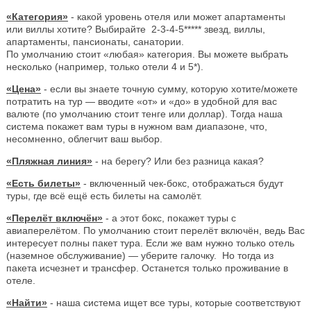
«Категория»
- какой уровень отеля или может апартаменты
или виллы хотите? Выбирайте 2-3-4-5***** звезд, виллы,
апартаменты, пансионаты, санатории.
По умолчанию стоит «любая» категория. Вы можете выбрать
несколько (например, только отели 4 и 5*).
«Цена»
- если вы знаете точную сумму, которую хотите/можете
потратить на тур — вводите «от» и «до» в удобной для вас
валюте (по умолчанию стоит тенге или доллар). Тогда наша
система покажет вам туры в нужном вам диапазоне, что,
несомненно, облегчит ваш выбор.
«Пляжная линия»
- на берегу? Или без разница какая?
«Есть билеты»
- включенный чек-бокс, отображаться будут
туры, где всё ещё есть билеты на самолёт.
«Перелёт включён»
- а этот бокс, покажет туры с
авиаперелётом. По умолчанию стоит перелёт включён, ведь Вас
интересует полны пакет тура. Если же вам нужно только отель
(наземное обслуживание) — уберите галочку. Но тогда из
пакета исчезнет и трансфер. Останется только проживание в
отеле.
«Найти»
- наша система ищет все туры, которые соответствуют