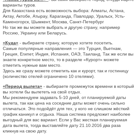
варианты туров.
Для Казахстана есть возможность выбора: Алматы, Астана,
Актау, Актобе, Атырау, Караганда, Павлодар, Уральск, Усть-
Каменогорск, Шымкент, Москва, Санкт-Петербург
Но так же вы можете выбрать и другую страну, например
Россию, Украину или Беларусь.
«Куда»
- выбираете страну, которую хотите посетить.
Самые популярные направления — это Турция, Вьетнам,
Греция, Египет, Индия, Испания, ОАЭ, Таиланд. Так же если вы
знаете конкретное место, то в разделе «Курорт» можете
отметить нужные вам место.
Здесь же сразу можете отметить как и курорт, так и гостиницу
(количество отелей ограничено 10 отелями).
«Период вылета»
- выбираете промежуток времени в который
вы хотели бы вылететь на свой отдых.
Мы рекомендуем задавать 5-10 дней, от планируемой даты
вылета, так как цена на соседние даты может очень сильно
отличаться. Это подойдёт для тех, у кого не слишком жёсткий
график каникул и отдыха. Наша система предложит наиболее
выгодный для вас вариант. Если у Вас жесткая планируемая
дата вылета, тогда выставляйте дату 21.10.2016 два раза
кликнув на свою дату.