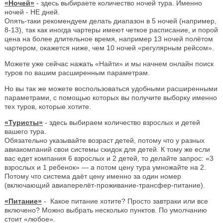
«Ночей»
- здесь выбираете количество ночей тура. Именно
ночей - НЕ дней.
Опять-таки рекомендуем делать диапазон в 5 ночей (например,
8-13), так как иногда чартеры имеют четкое расписание, и порой
цена на более длительное время, например 13 ночей полётом
чартером, окажется ниже, чем 10 ночей «регулярным рейсом».
Можете уже сейчас нажать «Найти» и мы начнем онлайн поиск
туров по вашим расширенным параметрам.
Но вы так же можете воспользоваться удобными расширенными
параметрами, с помощью которых вы получите выборку именно
тех туров, которые хотите.
«Туристы»
- здесь выбираем количество взрослых и детей
вашего тура.
Обязательно указывайте возраст детей, потому что у разных
авиакомпаний свои системы скидок для детей. К тому же если
вас едет компания 6 взрослых и 2 детей, то делайте запрос: «3
взрослых и 1 ребенок» — а потом цену тура умножайте на 2.
Потому что система даёт цену именно за один номер
(включающий авиаперелёт-проживание-трансфер-питание).
«Питание»
- Какое питание хотите? Просто завтраки или все
включено? Можно выбрать несколько пунктов. По умолчанию
стоит «любое».