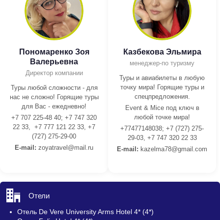
Пономаренко Зоя
Казбекова Эльмира
Валерьевна
менеджер-по туризму
Директор компании
Туры и авиабилеты в любую
точку мира! Горящие туры и
Туры любой сложности - для
спецпредложения.
нас не сложно! Горящие туры
для Вас - ежедневно!
Event & Mice под ключ в
любой точке мира!
+7 707 225-48 40; +7 747 320
22 33, +7 777 121 22 33, +7
+77477148038; +7 (727) 275-
(727) 275-29-00
29-03, +7 747 320 22 33
E-mail:
z
oyatravel@mail.ru
E-mail:
kazelma78@gmail.com
Отели
Отель De Vere University Arms Hotel 4* (4*)