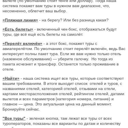
валюте (по умолчанию стоит тенге или доллар). Тогда наша
система покажет вам туры в нужном вам диапазоне, что,
несомненно, облегчит ваш выбор.
«Пляжная линия»
- на берегу? Или без разница какая?
«Есть билеты»
- включенный чек-бокс, отображаться будут
туры, где всё ещё есть билеты на самолёт.
«Перелёт включён»
- а этот бокс, покажет туры с
авиаперелётом. По умолчанию стоит перелёт включён, ведь Вас
интересует полны пакет тура. Если же вам нужно только отель
(наземное обслуживание) — уберите галочку. Но тогда из
пакета исчезнет и трансфер. Останется только проживание в
отеле.
«Найти»
- наша система ищет все туры, которые соответствуют
вашим требованиям. В итоге выходит список отелей и туров, с
названиями отелей, категорией отелей, отзывами на отели,
картами месторасположения отелей, рейтингом отелей, датами
вылетов и всех параметров (категория номера, питание) и
главное — цена. Это актуальная цена на данный момент.
Бронируйте сейчас.
"Все туры"
- зеленая кнопка, там лежат все туры от всех
туроператоров, показаны все варианты по датам и количеству