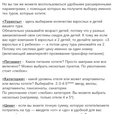
Но вы так же можете воспользоваться удобными расширенными
параметрами, с помощью которых вы получите выборку именно
тех туров, которые хотите.
«Туристы»
- здесь выбираем количество взрослых и детей
вашего тура.
Обязательно указывайте возраст детей, потому что у разных
авиакомпаний свои системы скидок для детей. К тому же если
вас едет компания 6 взрослых и 2 детей, то делайте запрос: «3
взрослых и 1 ребенок» — а потом цену тура умножайте на 2.
Потому что система даёт цену именно за один номер
(включающий авиаперелёт-проживание-трансфер-питание).
«Питание»
- Какое питание хотите? Просто завтраки или все
включено? Можно выбрать несколько пунктов. По умолчанию
стоит «любое».
«Категория»
- какой уровень отеля или может апартаменты
или виллы хотите? Выбирайте 2-3-4-5***** звезд, виллы,
апартаменты, пансионаты, санатории.
По умолчанию стоит «любая» категория. Вы можете выбрать
несколько (например, только отели 4 и 5*).
«Цена»
- если вы знаете точную сумму, которую хотите/можете
потратить на тур — вводите «от» и «до» в удобной для вас