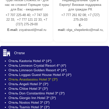
Туры любой сложности - для
Индивидуальные туры в
нас не сложно! Горящие туры
Европу! Визовая поддержка
для Вас - ежедневно!
для граждан РК
+7 707 225-48 40; +7 747 320
+7 777 261 82 08; +7 (727)
22 33, +7 777 121 22 33, +7
275-29-03
(727) 275-29-00
E-
E-mail:
z
oyatravel@mail.ru
mail:
olga_shepelenko@mail.ru,
Отели
Отель Kastoria Hotel 4* (4*)
Отель Limneon Crystal Resort 4* (4*)
Отель Limneon Golden Resort 4* (4*)
Отель Loggas Guest House Hotel 4* (4*)
Отель Anastassiou Hotel 3* (3*)
Отель Angeli Hotel 3* (3*)
Отель Chloe Hotel 3* (3*)
Отель Don Constantino Hotel 3* (3*)
Отель Giorgio Inn Hotel 3* (3*)
Отель Nostos Hotel 3* (3*)
Отель Tsamis Hotel 3* (3*)