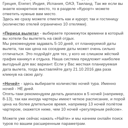
Греция, Египет, Индия, Испания, ОАЭ, Таиланд. Так же если вы
знаете конкретное место, то в разделе «Курорт» можете
отметить нужные вам место.
Здесь же сразу можете отметить как и курорт, так и гостиницу
(количество отелей ограничено 10 отелями).
«Период вылета»
- выбираете промежуток времени в который
вы хотели бы вылететь на свой отдых.
Мы рекомендуем задавать 5-10 дней, от планируемой даты
вылета, так как цена на соседние даты может очень сильно
отличаться. Это подойдёт для тех, у кого не слишком жёсткий
график каникул и отдыха. Наша система предложит наиболее
выгодный для вас вариант. Если у Вас жесткая планируемая
дата вылета, тогда выставляйте дату 21.10.2016 два раза
кликнув на свою дату.
«Ночей»
- здесь выбираете количество ночей тура. Именно
ночей - НЕ дней.
Опять-таки рекомендуем делать диапазон в 5 ночей (например,
8-13), так как иногда чартеры имеют четкое расписание, и порой
цена на более длительное время, например 13 ночей полётом
чартером, окажется ниже, чем 10 ночей «регулярным рейсом».
Можете уже сейчас нажать «Найти» и мы начнем онлайн поиск
туров по вашим расширенным параметрам.