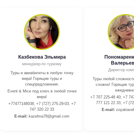
Казбекова Эльмира
Пономаренк
Валерье
менеджер-по туризму
Директор ком
Туры и авиабилеты в любую точку
мира! Горящие туры и
Туры любой сложности
спецпредложения.
сложно! Горящие тур
ежедневно
Event & Mice под ключ в любой точке
мира!
+7 707 225-48 40; +7 74
777 121 22 33, +7 (72
+77477148038; +7 (727) 275-29-03, +7
747 320 22 33
E-mail:
z
oyatrave
E-mail:
kazelma78@gmail.com