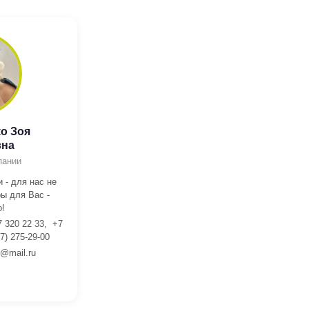
о Зоя
вна
пании
 - для нас не
ы для Вас -
!
7 320 22 33, +7
7) 275-29-00
l@mail.ru