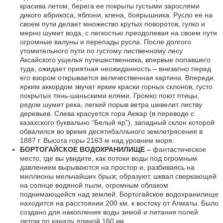
красива летом, берега ее покрыты густыми зарослями
дикого абрикоса, яблони, клена, боярышника. Русло ее на
своем пути делает множество крутых поворотов, гулко и
мерно шумит вода, с легкостью преодолевая на своем пути
огромные валуны и перепады русла. После долгого
утомительного пути по густому лиственному лесу
Аксайского ущелья путешественника, впервые попавшего
туда, ожидает приятная неожиданность – внезапно перед
его взором открывается величественная картина. Впереди
ярким аккордом звучат яркие краски горных склонов, густо
покрытых тянь-шаньскими елями. Громко поют птицы,
рядом шумит река, легкий порыв ветра шевелит листву
деревьев. Слева красуется гора Акжар (в переводе с
казахского буквально “Белый яр”), западный склон которой
обвалился во время десятибалльного землетрясения в
1887 г. Высота горы 2163 м над уровнем моря.
БОРТОГАЙСКОЕ ВОДОХРАНИЛИЩЕ –
фантастическое
место, где вы увидите, как потоки воды под огромным
давлением вырываются на простор и, разбиваясь на
миллионы мельчайших брызг, образуют, шквал сверкающей
на солнце водяной пыли, огромным облаком
поднимающейся над землей. Бортогайское водохранилище
находится на расстоянии 200 км. к востоку от Алматы. Было
создано для накопления воды зимой и питания полей
летом по каналу длиной 160 км.