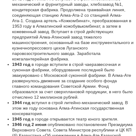
механический и фурнитурный заводы, хлебозавод №1,
кондитерская фабрика. Продолжена трамвайная линия,
соединяющая станцию Алма-Ата-2 со станцией Алма-
Ата-1. Создана артель «Кожкомбинат», преобразованная в
1953 году в Алматинский кожобувькомбинат, а затем в
кожевенный завод. Вступает в строй действующих
предприятий Алма-Атинский завод тяжелого
машиностроения, основанный на базе инструментального и
кузнечнопрессового цехов Луганского
паровозостроительного завода. Заработала
кожгалантерейная фабрика.
1943 год
в городе вступили в строй чаеразвесочная и
суконная фабрики, оборудование последней было
эвакуировано с Московской суконной фабрики. В Алма-Ате
развернулось движение за создание особого фонда
главного командования Советской Армии. Фонд
образовался за счет сверхплановой продукции, в него было
отчислено 12 миллионов рублей.
1944 год
вступил в строй литейно-механический завод. В
этом же году основана Алма-Атинская государственная
консерватория.
1945 год
в городе открывается театр юного зрителя.
1946 год 2 июня
опубликовано постановление Президиума
Верховного Совета. Совета Министров республики и ЦК КП
(б) Казахстана «Об учреждении в Алма-Ате Казахской