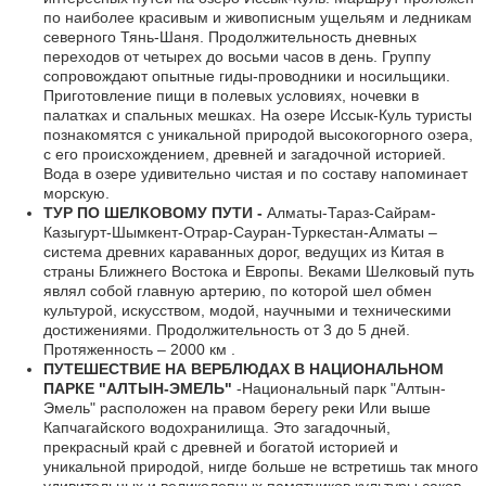
по наиболее красивым и живописным ущельям и ледникам
северного Тянь-Шаня. Продолжительность дневных
переходов от четырех до восьми часов в день. Группу
сопровождают опытные гиды-проводники и носильщики.
Приготовление пищи в полевых условиях, ночевки в
палатках и спальных мешках. На озере Иссык-Куль туристы
познакомятся с уникальной природой высокогорного озера,
с его происхождением, древней и загадочной историей.
Вода в озере удивительно чистая и по составу напоминает
морскую.
ТУР ПО ШЕЛКОВОМУ ПУТИ -
Алматы-Тараз-Сайрам-
Казыгурт-Шымкент-Отрар-Сауран-Туркестан-Алматы –
система древних караванных дорог, ведущих из Китая в
страны Ближнего Востока и Европы. Веками Шелковый путь
являл собой главную артерию, по которой шел обмен
культурой, искусством, модой, научными и техническими
достижениями. Продолжительность от 3 до 5 дней.
Протяженность – 2000 км .
ПУТЕШЕСТВИЕ НА ВЕРБЛЮДАХ В НАЦИОНАЛЬНОМ
ПАРКЕ "АЛТЫН-ЭМЕЛЬ"
-Национальный парк "Алтын-
Эмель" расположен на правом берегу реки Или выше
Капчагайского водохранилища. Это загадочный,
прекрасный край с древней и богатой историей и
уникальной природой, нигде больше не встретишь так много
удивительных и великолепных памятников культуры саков.