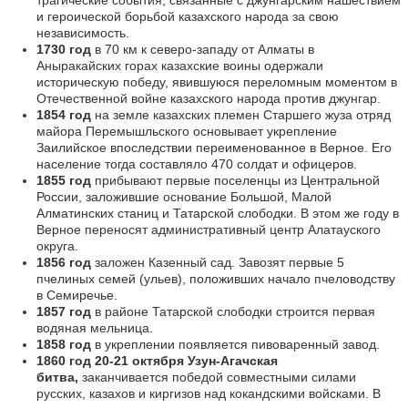
и героической борьбой казахского народа за свою
независимость.
1730 год
в 70 км к северо-западу от Алматы в
Аныракайских горах казахские воины одержали
историческую победу, явившуюся переломным моментом в
Отечественной войне казахского народа против джунгар.
1854 год
на земле казахских племен Старшего жуза отряд
майора Перемышльского основывает укрепление
Заилийское впоследствии переименованное в Верное. Его
население тогда составляло 470 солдат и офицеров.
1855 год
прибывают первые поселенцы из Центральной
России, заложившие основание Большой, Малой
Алматинских станиц и Татарской слободки. В этом же году в
Верное переносят административный центр Алатауского
округа.
1856 год
заложен Казенный сад. Завозят первые 5
пчелиных семей (ульев), положивших начало пчеловодству
в Семиречье.
1857 год
в районе Татарской слободки строится первая
водяная мельница.
1858 год
в укреплении появляется пивоваренный завод.
1860 год 20-21 октября Узун-Агачская
битва,
заканчивается победой совместными силами
русских, казахов и киргизов над кокандскими войсками. В