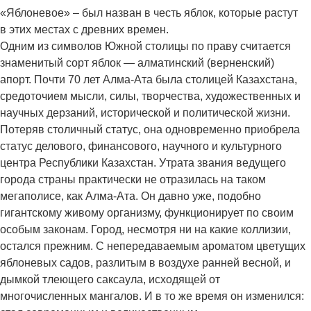
«Яблоневое» – был назван в честь яблок, которые растут
в этих местах с древних времен.
Одним из символов Южной столицы по праву считается
знаменитый сорт яблок — алматинский (верненский)
апорт. Почти 70 лет Алма-Ата была столицей Казахстана,
средоточием мысли, силы, творчества, художественных и
научных дерзаний, исторической и политической жизни.
Потеряв столичный статус, она одновременно приобрела
статус делового, финансового, научного и культурного
центра Республики Казахстан. Утрата звания ведущего
города страны практически не отразилась на таком
мегаполисе, как Алма-Ата. Он давно уже, подобно
гигантскому живому организму, функционирует по своим
особым законам. Город, несмотря ни на какие коллизии,
остался прежним. С непередаваемым ароматом цветущих
яблоневых садов, разлитым в воздухе ранней весной, и
дымкой тлеющего саксаула, исходящей от
многочисленных мангалов. И в то же время он изменился: