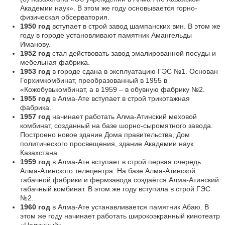
Академии наук». В этом же году основывается горно-
физическая обсерватория.
1950 год
вступает в строй завод шампанских вин. В этом же
году в городе установливают памятник Амангельды
Иманову.
1952 год
стал действовать завод эмалированной посуды и
мебельная фабрика.
1953 год
в городе сдана в эксплуатацию ГЭС №1. Основан
Горхимкомбинат, преобразованный в 1955 в
«Кожобувькомбинат, а в 1959 – в обувную фабрику №2.
1955 год
в Алма-Ате вступает в строй трикотажная
фабрика.
1957 год
начинает работать Алма-Атинский меховой
комбинат, созданный на базе шорно-сыромятного завода.
Построено новое здание Дома правительства, Дом
политического просвещения, здание Академии наук
Казахстана.
1959 год
в Алма-Ате вступает в строй первая очередь
Алма-Атинского телецентра. На базе Алма-Атинской
табачной фабрики и фермзавода создаётся Алма-Атинский
табачный комбинат. В этом же году вступила в строй ГЭС
№2.
1960 год
в Алма-Ате устанавливается памятник Абаю. В
этом же году начинает работать широкоэкранный кинотеатр
«Целинный».