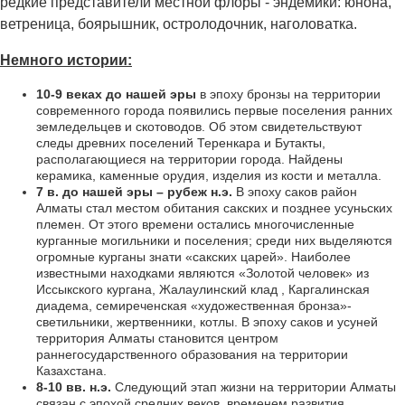
редкие представители местной флоры - эндемики: юнона,
ветреница, боярышник, остролодочник, наголоватка.
Немного истории:
10-9 веках до нашей эры
в эпоху бронзы на территории
современного города появились первые поселения ранних
земледельцев и скотоводов. Об этом свидетельствуют
следы древних поселений Теренкара и Бутакты,
располагающиеся на территории города. Найдены
керамика, каменные орудия, изделия из кости и металла.
7 в. до нашей эры – рубеж н.э.
В эпоху саков район
Алматы стал местом обитания сакских и позднее усуньских
племен. От этого времени остались многочисленные
курганные могильники и поселения; среди них выделяются
огромные курганы знати «сакских царей». Наиболее
известными находками являются «Золотой человек» из
Иссыкского кургана, Жалаулинский клад , Каргалинская
диадема, семиреченская «художественная бронза»-
светильники, жертвенники, котлы. В эпоху саков и усуней
территория Алматы становится центром
раннегосударственного образования на территории
Казахстана.
8-10 вв. н.э.
Следующий этап жизни на территории Алматы
связан с эпохой средних веков, временем развития