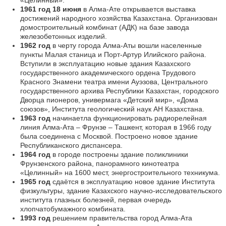
1961 год 18 июня
в Алма-Ате открывается выставка
достижений народного хозяйства Казахстана. Организован
домостроительный комбинат (АДК) на базе завода
железобетонных изделий.
1962 год
в черту города Алма-Аты вошли населенные
пункты Малая станица и Порт-Артур Илийского района.
Вступили в эксплуатацию новые здания Казахского
государственного академического ордена Трудового
Красного Знамени театра имени Ауэзова, Центрального
государственного архива Республики Казахстан, городского
Дворца пионеров, универмага «Детский мир», «Дома
союзов», Института геологический наук АН Казахстана.
1963 год
начинаетла функционировать радиорелейная
линия Алма-Ата – Фрунзе – Ташкент, которая в 1966 году
была соединена с Москвой. Построено новое здание
Республиканского диспансера.
1964 год
в городе построены здание поликлиники
Фрунзенского района, панорамного кинотеатра
«Целинный» на 1600 мест, энергостроительного техникума.
1965 год
сдаётся в эксплуатацию новое здание Института
физкультуры, здание Казахского научно-исследовательского
института глазных болезней, первая очередь
хлопчатобумажного комбината.
1993 год
решением правительства город Алма-Ата