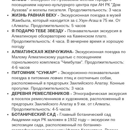
посещением научно-культурнрго центра при АН РК "Дом
Ауэзова" и могилы писателя. Продолжительность: 3 часа
ЖИЗНЬ РАВНАЯ ВЕКУ -
Экскурсионная поездка в музей
Жамбыла, который находится за с.Узун-Агаш в 75 км. От
г.Алматы. Продолжительность: 5 часов
Я ПОДАРЮ ТЕБЕ ЗВЕЗДУ -
Познавательная экскурсия в
Алматинскую обсерваторию на Каменском плато.
Продолжительность: 4 часа. В вечернее время и хорошую
погоду
АЛМАТИНСКАЯ ЖЕМЧУЖИНА-
Экскурсионная поездка по
Малому Алматинскому ущелью с посещением
горнолыжного комплекса "Чимбулак". Продолжительность:
4-6 часов
ПИТОМНИК "СУНКАР" -
Экскурсионно-познавательная
поездка в питомник ловчих птиц и охотничьих собак,
расположенный в предгорьях Заилийского Алатау. Конные
прогулки. Продолжительность: 3 часа
ДЕРЕВНЯ РЕМЕСЛЕННИКОВ -
Этнографическая экскурсия
в поселок ремесленников и художников, расположенный в
предгорьях Заилийского Алатау в 9 км. от г.Алматы.
Продолжительность: 4-5 часов
БОТАНИЧЕСКИЙ САД -
Главный ботанический сад
Академии наук РК заложен в 1932 году – экскурсии по
экспозиции сада, расположенный по ботанико-
географическому принципу (флора Казахстана, России,