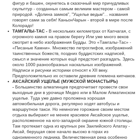
фигур и башен, окунетесь в сказочный мир причудливых
скульптур - созданных самым великим мастером - самой
природой. «Долина замков", "Ущелье ведьм"... названия
говорят сами за себя! КаньонЧарын - второй в мире после
Колорадо!
ТАМГАЛЫ-ТАС -
В нескольких километрах от Капчагая, с
огромного камня на правом берегу Или уже много веков
смотрит в небо изображения Будды. Это «Тамгалы-Тас» -
«Писаные Камни». Множество петроглифов, изображений
таинственных божеств, поздних буддистских надписей,
смысл и значение которых ещё предстоит разгадать. Здесь
около 1000 разнообразных наскальных изображений.
Надписи и рисунки историки относят к XII веку.
Предположительно их оставили древние племена кипчаков.
АКСАЙСКИЙ УЩЕЛЬЕ (МУЖСКОЙ МОНАСТЫРЬ)
-
Большинство алматинцев предпочитает провести свои
выходные дни в урочище Медео или в Малом Алматинском
ущелье. Туда уже давно проложена хорошая
автомобильная дорога, регулярно ходят автобусы и
маршрутное такси. Но немногие горожане своим местом
отдыха выбирают не менее красивое Аксайское ущелье,
расположенное на юго-западной окраине южной столицы.
Там протекает одна из крупных рек Заилийского Алатау -
Аксай, берущая свое начало высоко в горах из
одноименного ледника. Величественная река особенно