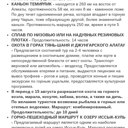
КАНЬОН ТЕМИРЛИК -
находится в 260 км на восток от
Алматы, протяженность 58 км, из них 8 км - каменное ложе.
По дну течет одноименная речка, которая впадает в горную
реку Чарын, тоже образующую другой, более знаменитый
каньон. Протяженность маршрута 250 км, время в пути 5
часов.
СПЛАВ ПО НИЗОВЬЮ ИЛИ НА НАДУВНЫХ РЕЗИНОВЫХ
ПЛОТАХ -
Продолжительность: 14 часов
ОХОТА В ГОРАХ ТЯНЬ-ШАНЯ И ДЖУНГАРСКОГО АЛАТАУ
-
Предлагается охотничий тур на 2-4 человека с
размещением в охотничьем домике, платке или юрте в
непосредственной близости от мест охоты. Транспорт
верховой или автомобиль – вездеход. Предоставляется
обслуживание егерями и питание, выдаются лицензии на
вывоз трофеев – рогов и шкур, проводятся конные и пешие
экскурсии по горным ущельям, предоставляется культурная
программа.
В период с 15 августа разрешается охота на горного
козла, марала, косулю, кабана, волка, а также на дичь.
По желанию туристов возможна рыбалка в горных или
степных водоемах. Маршрут: комбинированный.
Продолжительность: до 10 дней
ГОРНО-ПЕШЕХОДНЫЙ МАРШРУТ К ОЗЕРУ ИССЫК-КУЛЬ
-
Предлагаемый маршрут является одним из наиболее
интересных путей на озеро Иссык-Куль. Маршрут проложен