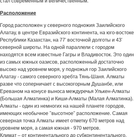
стал современным и величественным.
Расположение
Город расположен у северного подножия Заилийского
Алатау, в центре Евразийского континента, на юго-востоке
Республики Казахстан, на 77' восточной долготы и 43'
северной широты. На одной параллели с городом
находятся всем известные Гагры и Владивосток. Это один
из самых южных оазисов, расположенный достаточно
высоко над уровнем моря, у подножья гор Заилийского
Алатау - самого северного хребта Тянь-Шаня. Алматы
разве что соперничает с высокогорным Душанбе, или
Ереваном на конусе выноса междуречья Улькен-Алматы
(Большая Алматинка) и Киши-Алматы (Малая Алматинка).
Алматы - один из немногих на нашей планете городов,
имеющих необычное "высотное" расположение. Самая
северная точка Алматы имеет отметку 670 метров над
уровнем моря, а самая южная - 970 метров.
Климат – от континентального до субконтинентального,