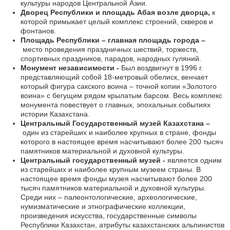
культуры народов Центральной Азии.
Дворец Республики и площадь Абая возле дворца,
к
которой примыкает целый комплекс строений, скверов и
фонтанов.
Площадь Республики – главная площадь города –
место проведения праздничных шествий, торжеств,
спортивных праздников, парадов, народных гуляний.
Монумент независимости -
Был воздвигнут в 1996 г.
представляющий собой 18-метровый обелиск, венчает
который фигура сакского воина – точной копии «Золотого
воина» с бегущим рядом крылатым барсом. Весь комплекс
монумента повествует о главных, эпохальных событиях
истории Казахстана.
Центральный Государственный музей Казахстана –
один из старейших и наиболее крупных в стране, фонды
которого в настоящее время насчитывают более 200 тысяч
памятников материальной и духовной культуры.
Центральный государственный музей -
является одним
из старейших и наиболее крупным музеем страны. В
настоящее время фонды музея насчитывают более 200
тысяч памятников материальной и духовной культуры.
Среди них – палеонтологические, археологические,
нумизматические и этнографические коллекции,
произведения искусства, государственные символы
Республики Казахстан, атрибуты казахстанских альпинистов