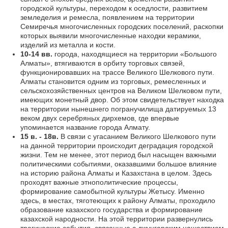
городской культуры, переходом к оседлости, развитием
земледелия и ремесла, появлением на территории
Семиречья многочисленных городских поселений, раскопки
которых выявили многочисленные находки керамики,
изделий из металла и кости.
10-14 вв.
города, находящиеся на территории «Большого
Алматы», втягиваются в орбиту торговых связей,
функционировавших на трассе Великого Шелкового пути.
Алматы становится одним из торговых, ремесленных и
сельскохозяйственных центров на Великом Шелковом пути,
имеющих монетный двор. Об этом свидетельствует находка
на территории нынешнего погранучилища датируемых 13
веком двух серебряных дирхемов, где впервые
упоминается название города Алмату.
15 в. - 18в.
В связи с угасанием Великого Шелкового пути
на данной территории происходит деградация городской
жизни. Тем не менее, этот период был насыщен важными
политическими событиями, оказавшими большое влияние
на историю района Алматы и Казахстана в целом. Здесь
проходят важные этнополитические процессы,
формирование самобытной культуры Жетысу. Именно
здесь, в местах, тяготеющих к району Алматы, проходило
образование казахского государства и формирование
казахской народности. На этой территории развернулись
трагические события, связанные с джунгарским нашествием