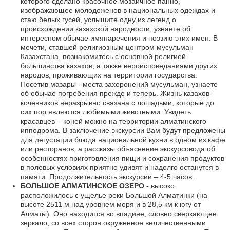
которого сделано красочное мозаичное панно,
изображающее молодоженов в национальных одеждах и
стаю белых гусей, услышите одну из легенд о
происхождении казахской народности, узнаете об
интересном обычае имянаречения и поэзию этих имен. В
мечети, ставшей религиозным центром мусульман
Казахстана, познакомитесь с основной религией
большинства казахов, а также вероисповеданиями других
народов, проживающих на территории государства.
Посетив мазары - места захоронений мусульман, узнаете
об обычае погребения прежде и теперь. Жизнь казахов-
кочевников неразрывно связана с лошадьми, которые до
сих пор являются любимыми животными. Увидеть
красавцев – коней можно на территории алматинского
ипподрома. В заключение экскурсии Вам будут предложены
для дегустации блюда национальной кухни в одном из кафе
или ресторанов, а рассказы объяснение экскурсовода об
особенностях приготовления пищи и сохранения продуктов
в полевых условиях приятно удивят и надолго останутся в
памяти. Продолжительность экскурсии – 4-5 часов.
БОЛЬШОЕ АЛМАТИНСКОЕ ОЗЕРО -
высоко
расположилось с ущелье реки Большой Алматинки (на
высоте 2511 м над уровнем моря и в 28,5 км к югу от
Алматы). Оно находится во впадине, словно сверкающее
зеркало, со всех сторон окруженное величественными