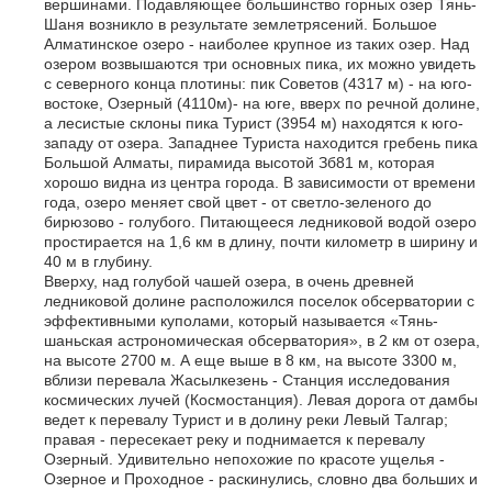
вершинами. Подавляющее большинство горных озер Тянь-
Шаня возникло в результате землетрясений. Большое
Алматинское озеро - наиболее крупное из таких озер. Над
озером возвышаются три основных пика, их можно увидеть
с северного конца плотины: пик Советов (4317 м) - на юго-
востоке, Озерный (4110м)- на юге, вверх по речной долине,
а лесистые склоны пика Турист (3954 м) находятся к юго-
западу от озера. Западнее Туриста находится гребень пика
Большой Алматы, пирамида высотой Зб81 м, которая
хорошо видна из центра города. В зависимости от времени
года, озеро меняет свой цвет - от светло-зеленого до
бирюзово - голубого. Питающееся ледниковой водой озеро
простирается на 1,6 км в длину, почти километр в ширину и
40 м в глубину.
Вверху, над голубой чашей озера, в очень древней
ледниковой долине расположился поселок обсерватории с
эффективными куполами, который называется «Тянь-
шаньская астрономическая обсерватория», в 2 км от озера,
на высоте 2700 м. А еще выше в 8 км, на высоте 3300 м,
вблизи перевала Жасылкезень - Станция исследования
космических лучей (Космостанция). Левая дорога от дамбы
ведет к перевалу Турист и в долину реки Левый Талгар;
правая - пересекает реку и поднимается к перевалу
Озерный. Удивительно непохожие по красоте ущелья -
Озерное и Проходное - раскинулись, словно два больших и