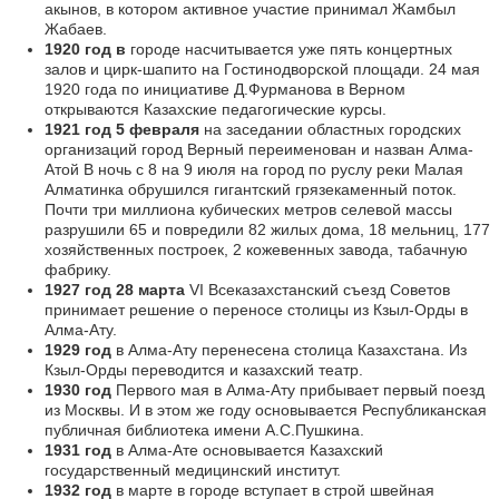
акынов, в котором активное участие принимал Жамбыл
Жабаев.
1920 год в
городе насчитывается уже пять концертных
залов и цирк-шапито на Гостинодворской площади. 24 мая
1920 года по инициативе Д.Фурманова в Верном
открываются Казахские педагогические курсы.
1921 год 5 февраля
на заседании областных городских
организаций город Верный переименован и назван Алма-
Атой В ночь с 8 на 9 июля на город по руслу реки Малая
Алматинка обрушился гигантский грязекаменный поток.
Почти три миллиона кубических метров селевой массы
разрушили 65 и повредили 82 жилых дома, 18 мельниц, 177
хозяйственных построек, 2 кожевенных завода, табачную
фабрику.
1927 год 28 марта
VI Всеказахстанский съезд Советов
принимает решение о переносе столицы из Кзыл-Орды в
Алма-Ату.
1929 год
в Алма-Ату перенесена столица Казахстана. Из
Кзыл-Орды переводится и казахский театр.
1930 год
Первого мая в Алма-Ату прибывает первый поезд
из Москвы. И в этом же году основывается Республиканская
публичная библиотека имени А.С.Пушкина.
1931 год
в Алма-Ате основывается Казахский
государственный медицинский институт.
1932 год
в марте в городе вступает в строй швейная