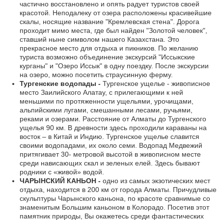
частично восстановлено и опять радует туристов своей
красотой. Неподалеку от озера расположены красивейшие
скалы, носящие название "Кремлевская стена". Дорога
проходит мимо места, где был найден "Золотой человек",
ставший ныне символом нашего Казахстана. Это
прекрасное место для отдыха и пикников. По желанию
туриста возможно объединение экскурсий "Иссыкские
курганы" и "Озеро Иссык" в одну поездку. После экскурсии
на озеро, можно посетить страусинную ферму.
Тургенские водопады -
Тургенское ущелье - живописное
место Заилийского Алатау, с прилегающими к ней
меньшими по протяженности ущельями, урочищами,
альпийскими лугами, смешанными лесами, ручьями,
реками и озерами. Расстояние от Алматы до Тургенского
ущелья 90 км. В древности здесь проходили караваны на
восток – в Китай и Индию. Тургенское ущелье славится
своими водопадами, их около семи. Водопад Медвежий
притягивает 30- метровой высотой в живописном месте
среди нависающих скал и зеленых елей. Здесь бывают
родники с «живой» водой.
ЧАРЫНСКИЙ КАНЬОН -
одно из самых экзотических мест
отдыха, находится в 200 км от города Алматы. Причудливые
скульптуры Чарынского каньона, по красоте сравнимые со
знаменитым Большим каньоном в Колорадо. Посетив этот
памятник природы, Вы окажетесь среди фантастических