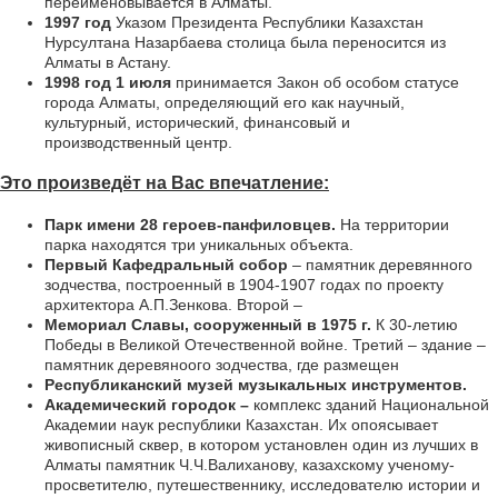
переименовывается в Алматы.
1997 год
Указом Президента Республики Казахстан
Нурсултана Назарбаева столица была переносится из
Алматы в Астану.
1998 год 1 июля
принимается Закон об особом статусе
города Алматы, определяющий его как научный,
культурный, исторический, финансовый и
производственный центр.
Это произведёт на Вас впечатление:
Парк имени 28 героев-панфиловцев.
На территории
парка находятся три уникальных объекта.
Первый Кафедральный собор
– памятник деревянного
зодчества, построенный в 1904-1907 годах по проекту
архитектора А.П.Зенкова. Второй –
Мемориал Славы, сооруженный в 1975 г.
К 30-летию
Победы в Великой Отечественной войне. Третий – здание –
памятник деревяноого зодчества, где размещен
Республиканский музей музыкальных инструментов.
Академический городок –
комплекс зданий Национальной
Академии наук республики Казахстан. Их опоясывает
живописный сквер, в котором установлен один из лучших в
Алматы памятник Ч.Ч.Валиханову, казахскому ученому-
просветителю, путешественнику, исследователю истории и