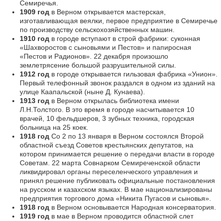
Семиречья.
1909 год
в Верном открывается мастерская,
изготавливающая веялки, первое предприятие в Семиречье
по производству сельскохозяйственных машин.
1910 год
в городе вступают в строй фабрики: суконная
«Шахворостов с сыновьями и Пестов» и папиросная
«Пестов и Радионов». 22 декабря произошло
землетрясение большой разрушительной силы.
1912 год
в городе открывается гильзовая фабрика «Унион».
Первый телефонный звонок раздался в одном из зданий на
улице Каапальской (ныне Д. Кунаева).
1913 год
в Верном открылась библиотека имени
Л.Н.Толстого. В это время в городе насчитывается 10
врачей, 10 фельдшеров, 3 зубных техника, городская
больница на 25 коек.
1918 год
Со 2 по 13 января в Верном состоялся Второй
областной съезд Советов крестьянских депутатов, на
котором принимается решение о передачи власти в городе
Советам. 22 марта Совнарком Семиреченской области
ликвидировал органы переселенческого управления и
принял решение публиковать официальные постановления
на русском и казахском языках. В мае национализированы
предприятия торгового дома «Никита Пугасов и сыновья».
1918 год
в Верном основывается Народная консерватория.
1919 год
в мае в Верном проводится областной слет