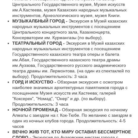
Центрального Государственного музея, Музея искусств
им.А.Кастеева, музея Казахских народных музыкальных
инструментов, Археологического музея, музея Книги.
МУЗЫКАЛБНЫЙ ГОРОД -
Экскурсия в Музей казахских
народных музыкальных инструментов с посещением
Центрального концертного зала, Казахконцерта,
Консерватории им. Курмангазы (по выбору).
ТЕАТРАЛЬНЫЙ ГОРОД -
Экскурсия в Музей казахских
народных музыкальных инструментов с посещением
Государственного казахского театра оперы и балета
им.Абая, Государственного казахского театра драмы
им.Ауэзова, Государственного русского академического
театра драмы им. Лермонтова. (на один из спектаклей по
выбору). Продолжительность: 3 часа
ГОРД И ИСКУСТВО -
Обзорная экскурсия с осмотром
наиболее значимых архитектурных памятников города с
посещением Музея искусств им.Кастеева; галерей
"Коксерек", "Номад", "Онер" и др. (по выбору).
Продолжительность: 3 часа
НОЧНОЙ ПРОМЕНАД -
Обзорная экскурсия по ночному
Алматы с заездом на г. Кок-Тюбе. По желанию с заездом в
один из ночных клубов города. Продолжительность: 4-5
часов
ВЕЧНО ЖИВ ТОТ, КТО МИРУ ОСТАВИЛ БЕССМЕРТНОЕ
СЛОВО -
Экскурсия по Ауэзовским местам города с