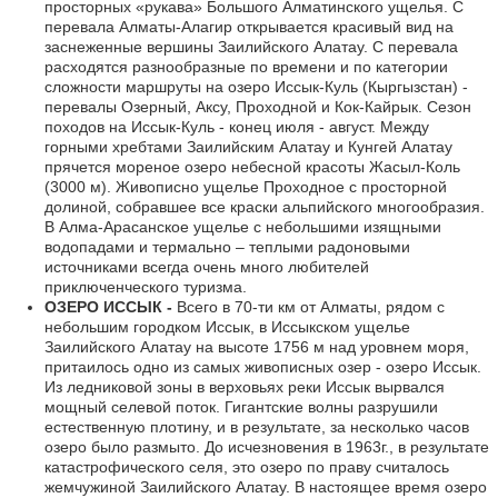
просторных «рукава» Большого Алматинского ущелья. С
перевала Алматы-Алагир открывается красивый вид на
заснеженные вершины Заилийского Алатау. С перевала
расходятся разнообразные по времени и по категории
сложности маршруты на озеро Иссык-Куль (Кыргызстан) -
перевалы Озерный, Аксу, Проходной и Кок-Кайрык. Сезон
походов на Иссык-Куль - конец июля - август. Между
горными хребтами Заилийским Алатау и Кунгей Алатау
прячется мореное озеро небесной красоты Жасыл-Коль
(3000 м). Живописно ущелье Проходное с просторной
долиной, собравшее все краски альпийского многообразия.
В Алма-Арасанское ущелье с небольшими изящными
водопадами и термально – теплыми радоновыми
источниками всегда очень много любителей
приключенческого туризма.
ОЗЕРО ИССЫК -
Всего в 70-ти км от Алматы, рядом с
небольшим городком Иссык, в Иссыкском ущелье
Заилийского Алатау на высоте 1756 м над уровнем моря,
притаилось одно из самых живописных озер - озеро Иссык.
Из ледниковой зоны в верховьях реки Иссык вырвался
мощный селевой поток. Гигантские волны разрушили
естественную плотину, и в результате, за несколько часов
озеро было размыто. До исчезновения в 1963г., в результате
катастрофического селя, это озеро по праву считалось
жемчужиной Заилийского Алатау. В настоящее время озеро