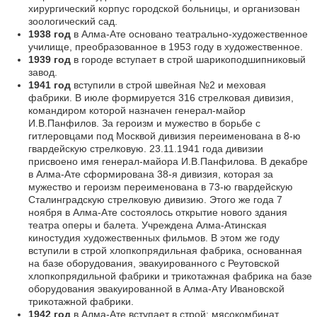
хирургический корпус городской больницы, и организован
зоологический сад.
1938 год
в Алма-Ате основано театрально-художественное
училище, преобразованное в 1953 году в художественное.
1939 год
в городе вступает в строй шарикоподшипниковый
завод.
1941 год
вступили в строй швейная №2 и меховая
фабрики. В июле формируется 316 стрелковая дивизия,
командиром которой назначен генерал-майор
И.В.Панфилов. За героизм и мужество в борьбе с
гитлеровцами под Москвой дивизия переименована в 8-ю
гвардейскую стрелковую. 23.11.1941 года дивизии
присвоено имя генерал-майора И.В.Панфилова. В декабре
в Алма-Ате сформирована 38-я дивизия, которая за
мужество и героизм переименована в 73-ю гвардейскую
Сталинградскую стрелковую дивизию. Этого же года 7
ноября в Алма-Ате состоялось открытие нового здания
театра оперы и балета. Учреждена Алма-Атинская
киностудия художественных фильмов. В этом же году
вступили в строй хлопкопрядильная фабрика, основанная
на базе оборудования, эвакуированного с Реутовской
хлопкопрядильной фабрики и трикотажная фабрика на базе
оборудования эвакуированной в Алма-Ату Ивановской
трикотажной фабрики.
1942 год
в Алма-Ате вступает в строй: мясокомбинат,