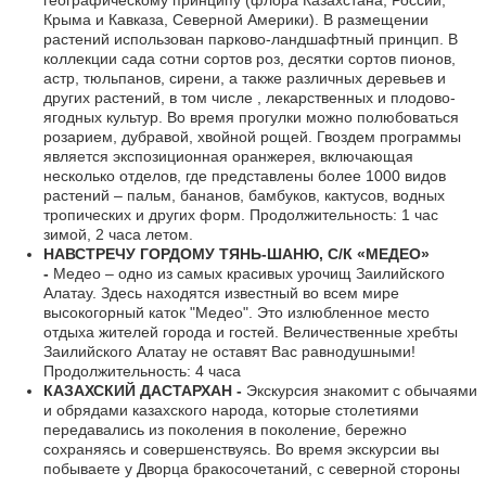
Крыма и Кавказа, Северной Америки). В размещении
растений использован парково-ландшафтный принцип. В
коллекции сада сотни сортов роз, десятки сортов пионов,
астр, тюльпанов, сирени, а также различных деревьев и
других растений, в том числе , лекарственных и плодово-
ягодных культур. Во время прогулки можно полюбоваться
розарием, дубравой, хвойной рощей. Гвоздем программы
является экспозиционная оранжерея, включающая
несколько отделов, где представлены более 1000 видов
растений – пальм, бананов, бамбуков, кактусов, водных
тропических и других форм. Продолжительность: 1 час
зимой, 2 часа летом.
НАВСТРЕЧУ ГОРДОМУ ТЯНЬ-ШАНЮ, С/К «МЕДЕО»
-
Медео – одно из самых красивых урочищ Заилийского
Алатау. Здесь находятся известный во всем мире
высокогорный каток "Медео". Это излюбленное место
отдыха жителей города и гостей. Величественные хребты
Заилийского Алатау не оставят Вас равнодушными!
Продолжительность: 4 часа
КАЗАХСКИЙ ДАСТАРХАН -
Экскурсия знакомит с обычаями
и обрядами казахского народа, которые столетиями
передавались из поколения в поколение, бережно
сохраняясь и совершенствуясь. Во время экскурсии вы
побываете у Дворца бракосочетаний, с северной стороны