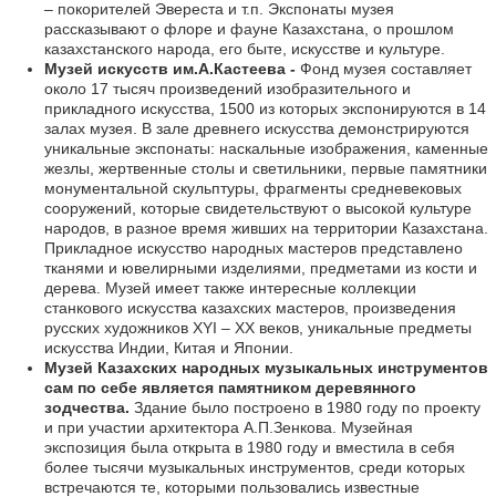
– покорителей Эвереста и т.п. Экспонаты музея
рассказывают о флоре и фауне Казахстана, о прошлом
казахстанского народа, его быте, искусстве и культуре.
Музей искусств им.А.Кастеева -
Фонд музея составляет
около 17 тысяч произведений изобразительного и
прикладного искусства, 1500 из которых экспонируются в 14
залах музея. В зале древнего искусства демонстрируются
уникальные экспонаты: наскальные изображения, каменные
жезлы, жертвенные столы и светильники, первые памятники
монументальной скульптуры, фрагменты средневековых
сооружений, которые свидетельствуют о высокой культуре
народов, в разное время живших на территории Казахстана.
Прикладное искусство народных мастеров представлено
тканями и ювелирными изделиями, предметами из кости и
дерева. Музей имеет также интересные коллекции
станкового искусства казахских мастеров, произведения
русских художников XYI – XX веков, уникальные предметы
искусства Индии, Китая и Японии.
Музей Казахских народных музыкальных инструментов
сам по себе является памятником деревянного
зодчества.
Здание было построено в 1980 году по проекту
и при участии архитектора А.П.Зенкова. Музейная
экспозиция была открыта в 1980 году и вместила в себя
более тысячи музыкальных инструментов, среди которых
встречаются те, которыми пользовались известные