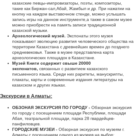
казахские певцы-импровизаторы, поэты, композиторы,
такие как Биржан-сал,Абай, Жамбыл и др. При нажатии на
кнопку на каждом выставочном стенде, можно услышать
запись игры на данном инструменте,а также в самом музее
можно приобрести на память записи традиционной
казахской музыки.
Археологический музей.
Экспонаты этого музея
показывают эволюцию развития человеческого общества на
территории Казахстана с древнейших времен до позднего
средневековья. Также в музее представлена карта
археологических площадок в Казахстане.
Музей Книги содержит свыше 20000
экспонатов,
связанных с развитием казахского
письменного языка. Среди них раритеты, манускрипты,
плакаты, карты и современные издания литературы на
казахском и других языках.
Экскурсии в Алматы:
ОБЗОНАЯ ЭКСКУРСИЯ ПО ГОРОДУ -
Обзорная экскурсия
по городу с посещением площади Республики, площади
Абая, театральной площади, парка 28 гвардейцев-
панфиловцев.
ГОРОДСКИЕ МУЗЕИ -
Обзорная экскурсия по музеям г.
Алматы с посещением одного из музеев на выбор: