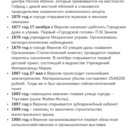
центра России яблони, которые приживаются на местности.
Гибрид с дикой местной яблоней и становится
прародителем знаменитого алматинского апорта.
1876 год
в городе открывается мужская и женская
гимназии.
1877 год 17 ноября
в Верном начинает работать Городская
дума и управа. Первый «Городской голова» П.М.Зенков.
1878 год
учреждена Мещанская управа. Организованы
метеорологические наблюдения.
1879 год
в городе Верном 43 улицам даны названия.
Организован Статистический комитет, проведится первая
перепись населения. В октябре открывается первый
детский приют, состоящий в ведомстве Учреждений
Императрицы Марии.
1887 год 27 мая
в Верном происходит сильнейшее
землетрясение. Материальные убытки составляют 2548208
рублей. Тогда же и был организован сейсмологический
пункт.
1883 год
«замощена камнем» первая улица города –
Торговая (ныне Жибек-Жолы).
1897 год
в Верном открывается зубоврачебный кабинет.
1899 год
– наконец то закончено строительство
магистрального арыка.
1900 год
в Верном организовывается первая областная
сельскохозяйственная и промышленная выставка