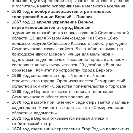
этом же году в укреплении открывается почтовое отделение
и госпиталь, начато оспопрививание местного населения.
1862 год в ноябре завершается строительство
телеграфной линии Верный – Пишпек.
1867 год 11 апреля укрепление Верное
переименовывается в город Верный –
административный центр вновь созданной Семиреченской
области. 13 июля Указом Александра II из 9-го и 10-го
полковых округов Сибирского Казачьего войска учреждено
Семиреченское казачье войско. В сентябре открывается
приходское двухклассное училище для мальчиков и
одноклассное для девочек. Население города в это время
составляет девять тысяч человек. 20 декабря в Верном
образован «Комитет по устройству города Верного».
1868 год
составляется первый проектный план
строительства города. Организовывается Семиреченский
областной комитет «Общества попечительства о торговле».
1869 год
в Верном открывается первая типография
Семиреченского областного правления.
1870 год
в марте при Казенном саде открывается училище
садоводства. Начинает выходить газета «Семиреченские
областные ведомости».
1872 год
в Верном открывается первая аптека и
любительский театр.
1874 год
крестьянин-переселенец Егор Редько привозит из