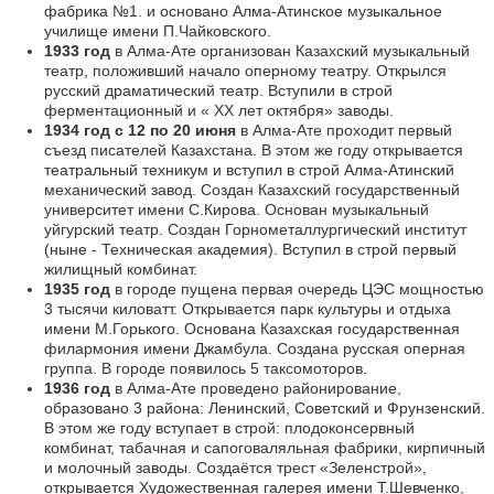
фабрика №1. и основано Алма-Атинское музыкальное
училище имени П.Чайковского.
1933 год
в Алма-Ате организован Казахский музыкальный
театр, положивший начало оперному театру. Открылся
русский драматический театр. Вступили в строй
ферментационный и « XX лет октября» заводы.
1934 год с 12 по 20 июня
в Алма-Ате проходит первый
съезд писателей Казахстана. В этом же году открывается
театральный техникум и вступил в строй Алма-Атинский
механический завод. Создан Казахский государственный
университет имени С.Кирова. Основан музыкальный
уйгурский театр. Создан Горнометаллургический институт
(ныне - Техническая академия). Вступил в строй первый
жилищный комбинат.
1935 год
в городе пущена первая очередь ЦЭС мощностью
3 тысячи киловатт. Открывается парк культуры и отдыха
имени М.Горького. Основана Казахская государственная
филармония имени Джамбула. Создана русская оперная
группа. В городе появилось 5 таксомоторов.
1936 год
в Алма-Ате проведено районирование,
образовано 3 района: Ленинский, Советский и Фрунзенский.
В этом же году вступает в строй: плодоконсервный
комбинат, табачная и сапоговаляльная фабрики, кирпичный
и молочный заводы. Создаётся трест «Зеленстрой»,
открывается Художественная галерея имени Т.Шевченко,