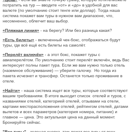
потратить на тур — вводите «от» и «до» в удобной для вас
валюте (по умолчанию стоит тенге или доллар). Тогда наша
система покажет вам туры в нужном вам диапазоне, что,
несомненно, облегчит ваш выбор.
«Пляжная линия»
- на берегу? Или без разница какая?
«Есть билеты»
- включенный чек-бокс, отображаться будут
туры, где всё ещё есть билеты на самолёт.
«Перелёт включён»
- а этот бокс, покажет туры с
авиаперелётом. По умолчанию стоит перелёт включён, ведь Вас
интересует полны пакет тура. Если же вам нужно только отель
(наземное обслуживание) — уберите галочку. Но тогда из
пакета исчезнет и трансфер. Останется только проживание в
отеле.
«Найти»
- наша система ищет все туры, которые соответствуют
вашим требованиям. В итоге выходит список отелей и туров, с
названиями отелей, категорией отелей, отзывами на отели,
картами месторасположения отелей, рейтингом отелей, датами
вылетов и всех параметров (категория номера, питание) и
главное — цена. Это актуальная цена на данный момент.
Бронируйте сейчас.
"Все туры"
- зеленая кнопка, там лежат все туры от всех