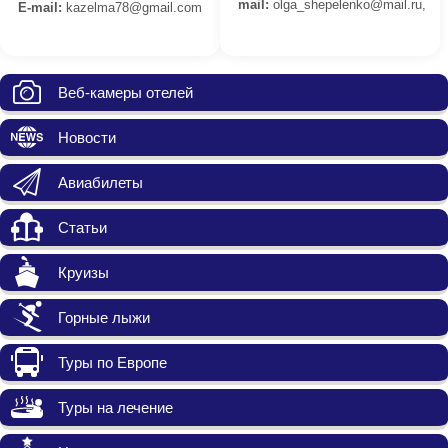
mail:
olga_shepelenko@mail.ru,
E-mail:
kazelma78@gmail.com
Веб-камеры отелей
Новости
Авиабилеты
Статьи
Круизы
Горные лыжи
Туры по Европе
Туры на лечение