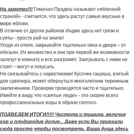
На заметку!!!
Гимачал-Прадеш называют «яблочной
страной» - считается, что здесь растут самые вкусные в
мире яблоки.
В отличие от других районов Индии здесь нет грязи и
суеты - просто рай на земле!
Уходя из отеля, закрывайте тщательно окна и двери – от
обезьян. Их множество и они при первой же возможности
залезут в комнату и все разгромят. Заигрывать с ними не
стоит – могут и покусать.
Не связывайтесь с наркотиками! Кусочек гашиша, взятый
для сувенира, может обернуться многолетним тюремным
заключением. Проверки проводятся часто и тщательно.
Имейте в виду, что «святые люди» - это скорее всего
профессиональные воры в образе святого.
ПОДВЕДЕМ ИТОГИ!!!!! Чистота и тишина, величие
гор и плодородие долин... Даже если Вы приехали
сюда просто чтобы посмотреть, Ваша душа здесь