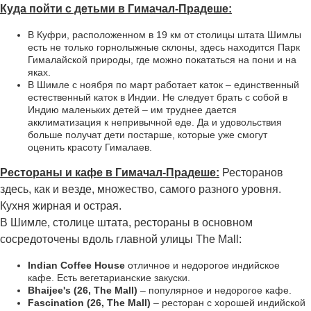
Куда пойти с детьми в Гимачал-Прадеше:
В Куфри, расположенном в 19 км от столицы штата Шимлы
есть не только горнолыжные склоны, здесь находится Парк
Гималайской природы, где можно покататься на пони и на
яках.
В Шимле с ноября по март работает каток – единственный
естественный каток в Индии. Не следует брать с собой в
Индию маленьких детей – им труднее дается
акклиматизация к непривычной еде. Да и удовольствия
больше получат дети постарше, которые уже смогут
оценить красоту Гималаев.
Рестораны и кафе в Гимачал-Прадеше:
Ресторанов
здесь, как и везде, множество, самого разного уровня.
Кухня жирная и острая.
В Шимле, столице штата, рестораны в основном
сосредоточены вдоль главной улицы The Mall:
Indian Coffee House
отличное и недорогое индийское
кафе. Есть вегетарианские закуски.
Bhaijee's (26, The Mall)
– популярное и недорогое кафе.
Fascination (26, The Mall)
– ресторан с хорошей индийской