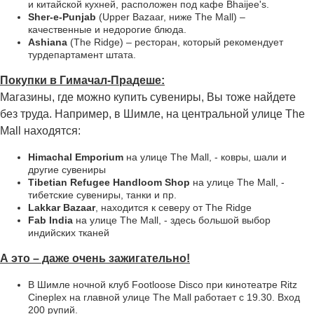
и китайской кухней, расположен под кафе Bhaijee's.
Sher-e-Punjab
(Upper Bazaar, ниже The Mall) –
качественные и недорогие блюда.
Ashiana
(The Ridge) – ресторан, который рекомендует
турдепартамент штата.
Покупки в Гимачал-Прадеше:
Магазины, где можно купить сувениры, Вы тоже найдете
без труда. Например, в Шимле, на центральной улице The
Mall находятся:
Himachal Emporium
на улице The Mall, - ковры, шали и
другие сувениры
Tibetian Refugee Handloom Shop
на улице The Mall, -
тибетские сувениры, танки и пр.
Lakkar Bazaar
, находится к северу от The Ridge
Fab India
на улице The Mall, - здесь большой выбор
индийских тканей
А это – даже очень зажигательно!
В Шимле ночной клуб Footloose Disco при кинотеатре Ritz
Cineplex на главной улице The Mall работает с 19.30. Вход
200 рупий.