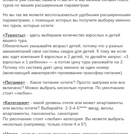
туров по вашим расширенным параметрам.
Но вы так же можете воспользоваться удобными расширенными
параметрами, с помощью которых вы получите выборку именно
тех туров, которые хотите.
«Туристы»
- здесь выбираем количество взрослых и детей
вашего тура.
Обязательно указывайте возраст детей, потому что у разных
авиакомпаний свои системы скидок для детей. К тому же если
вас едет компания 6 взрослых и 2 детей, то делайте запрос: «3
взрослых и 1 ребенок» — а потом цену тура умножайте на 2.
Потому что система даёт цену именно за один номер
(включающий авиаперелёт-проживание-трансфер-питание).
«Питание»
- Какое питание хотите? Просто завтраки или все
включено? Можно выбрать несколько пунктов. По умолчанию
стоит «любое».
«Категория»
- какой уровень отеля или может апартаменты
или виллы хотите? Выбирайте 2-3-4-5***** звезд, виллы,
апартаменты, пансионаты, санатории.
По умолчанию стоит «любая» категория. Вы можете выбрать
несколько (например, только отели 4 и 5*).
«Цена»
- если вы знаете точную сумму, которую хотите/можете