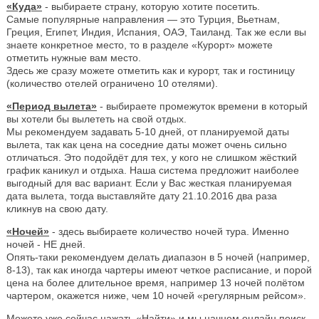
«Куда»
- выбираете страну, которую хотите посетить.
Самые популярные направления — это Турция, Вьетнам,
Греция, Египет, Индия, Испания, ОАЭ, Таиланд. Так же если вы
знаете конкретное место, то в разделе «Курорт» можете
отметить нужные вам место.
Здесь же сразу можете отметить как и курорт, так и гостиницу
(количество отелей ограничено 10 отелями).
«Период вылета»
- выбираете промежуток времени в который
вы хотели бы вылететь на свой отдых.
Мы рекомендуем задавать 5-10 дней, от планируемой даты
вылета, так как цена на соседние даты может очень сильно
отличаться. Это подойдёт для тех, у кого не слишком жёсткий
график каникул и отдыха. Наша система предложит наиболее
выгодный для вас вариант. Если у Вас жесткая планируемая
дата вылета, тогда выставляйте дату 21.10.2016 два раза
кликнув на свою дату.
«Ночей»
- здесь выбираете количество ночей тура. Именно
ночей - НЕ дней.
Опять-таки рекомендуем делать диапазон в 5 ночей (например,
8-13), так как иногда чартеры имеют четкое расписание, и порой
цена на более длительное время, например 13 ночей полётом
чартером, окажется ниже, чем 10 ночей «регулярным рейсом».
Можете уже сейчас нажать «Найти» и мы начнем онлайн поиск