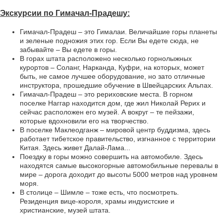
Экскурсии по Гимачал-Прадешу:
Гимачал-Прадеш – это Гималаи. Величайшие горы планеты
и зеленые подножия этих гор. Если Вы едете сюда, не
забывайте – Вы едете в горы.
В горах штата расположено несколько горнолыжных
курортов – Соланг, Нарканда, Куфри, на которых, может
быть, не самое лучшее оборудование, но зато отличные
инструктора, прошедшие обучение в Швейцарских Альпах.
Гимачал-Прадеш – это рериховские места. В горном
поселке Наггар находится дом, где жил Николай Рерих и
сейчас расположен его музей. А вокруг – те пейзажи,
которые вдохновили его на творчество.
В поселке Маклеодганж – мировой центр буддизма, здесь
работает тибетское правительство, изгнанное с территории
Китая. Здесь живет Далай-Лама...
Поездку в горы можно совершить на автомобиле. Здесь
находятся самые высокогорные автомобильные перевалы в
мире – дорога доходит до высоты 5000 метров над уровнем
моря.
В столице – Шимле – тоже есть, что посмотреть.
Резиденция вице-короля, храмы индуистские и
христианские, музей штата.