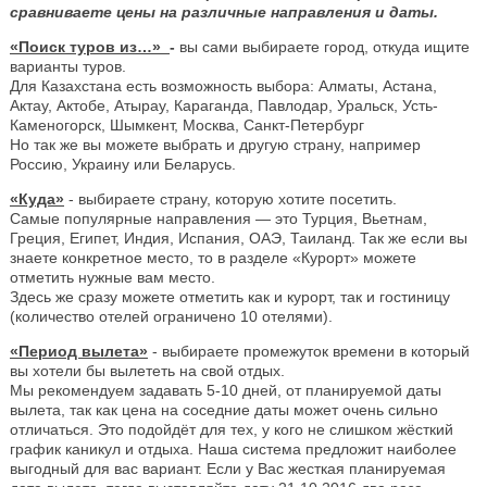
сравниваете цены на различные направления и даты.
«Поиск туров из…»
-
вы сами выбираете город, откуда ищите
варианты туров.
Для Казахстана есть возможность выбора: Алматы, Астана,
Актау, Актобе, Атырау, Караганда, Павлодар, Уральск, Усть-
Каменогорск, Шымкент, Москва, Санкт-Петербург
Но так же вы можете выбрать и другую страну, например
Россию, Украину или Беларусь.
«Куда»
- выбираете страну, которую хотите посетить.
Самые популярные направления — это Турция, Вьетнам,
Греция, Египет, Индия, Испания, ОАЭ, Таиланд. Так же если вы
знаете конкретное место, то в разделе «Курорт» можете
отметить нужные вам место.
Здесь же сразу можете отметить как и курорт, так и гостиницу
(количество отелей ограничено 10 отелями).
«Период вылета»
- выбираете промежуток времени в который
вы хотели бы вылететь на свой отдых.
Мы рекомендуем задавать 5-10 дней, от планируемой даты
вылета, так как цена на соседние даты может очень сильно
отличаться. Это подойдёт для тех, у кого не слишком жёсткий
график каникул и отдыха. Наша система предложит наиболее
выгодный для вас вариант. Если у Вас жесткая планируемая