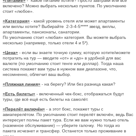
«Питание»
- Какое питание хотите? Просто завтраки или все
включено? Можно выбрать несколько пунктов. По умолчанию
стоит «любое».
«Категория»
- какой уровень отеля или может апартаменты
или виллы хотите? Выбирайте 2-3-4-5***** звезд, виллы,
апартаменты, пансионаты, санатории.
По умолчанию стоит «любая» категория. Вы можете выбрать
несколько (например, только отели 4 и 5*).
«Цена»
- если вы знаете точную сумму, которую хотите/можете
потратить на тур — вводите «от» и «до» в удобной для вас
валюте (по умолчанию стоит тенге или доллар). Тогда наша
система покажет вам туры в нужном вам диапазоне, что,
несомненно, облегчит ваш выбор.
«Пляжная линия»
- на берегу? Или без разница какая?
«Есть билеты»
- включенный чек-бокс, отображаться будут
туры, где всё ещё есть билеты на самолёт.
«Перелёт включён»
- а этот бокс, покажет туры с
авиаперелётом. По умолчанию стоит перелёт включён, ведь Вас
интересует полны пакет тура. Если же вам нужно только отель
(наземное обслуживание) — уберите галочку. Но тогда из
пакета исчезнет и трансфер. Останется только проживание в