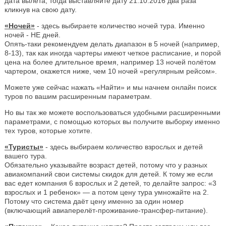
дата вылета, тогда выставляйте дату 21.10.2016 два раза
кликнув на свою дату.
«Ночей»
- здесь выбираете количество ночей тура. Именно
ночей - НЕ дней.
Опять-таки рекомендуем делать диапазон в 5 ночей (например,
8-13), так как иногда чартеры имеют четкое расписание, и порой
цена на более длительное время, например 13 ночей полётом
чартером, окажется ниже, чем 10 ночей «регулярным рейсом».
Можете уже сейчас нажать «Найти» и мы начнем онлайн поиск
туров по вашим расширенным параметрам.
Но вы так же можете воспользоваться удобными расширенными
параметрами, с помощью которых вы получите выборку именно
тех туров, которые хотите.
«Туристы»
- здесь выбираем количество взрослых и детей
вашего тура.
Обязательно указывайте возраст детей, потому что у разных
авиакомпаний свои системы скидок для детей. К тому же если
вас едет компания 6 взрослых и 2 детей, то делайте запрос: «3
взрослых и 1 ребенок» — а потом цену тура умножайте на 2.
Потому что система даёт цену именно за один номер
(включающий авиаперелёт-проживание-трансфер-питание).