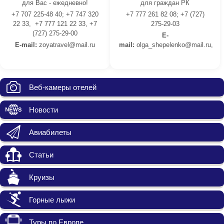
для Вас - ежедневно!
для граждан РК
+7 707 225-48 40; +7 747 320
+7 777 261 82 08; +7 (727)
22 33, +7 777 121 22 33, +7
275-29-03
(727) 275-29-00
E-
E-mail:
z
oyatravel@mail.ru
mail:
olga_shepelenko@mail.ru,
Веб-камеры отелей
Новости
Авиабилеты
Статьи
Круизы
Горные лыжи
Туры по Европе