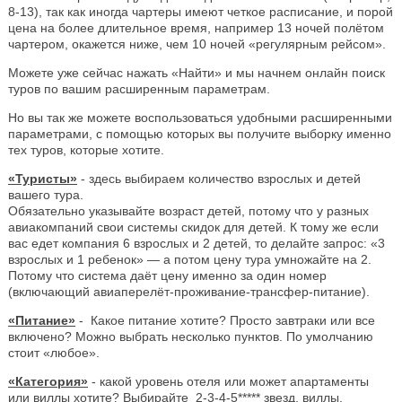
8-13), так как иногда чартеры имеют четкое расписание, и порой
цена на более длительное время, например 13 ночей полётом
чартером, окажется ниже, чем 10 ночей «регулярным рейсом».
Можете уже сейчас нажать «Найти» и мы начнем онлайн поиск
туров по вашим расширенным параметрам.
Но вы так же можете воспользоваться удобными расширенными
параметрами, с помощью которых вы получите выборку именно
тех туров, которые хотите.
«Туристы»
- здесь выбираем количество взрослых и детей
вашего тура.
Обязательно указывайте возраст детей, потому что у разных
авиакомпаний свои системы скидок для детей. К тому же если
вас едет компания 6 взрослых и 2 детей, то делайте запрос: «3
взрослых и 1 ребенок» — а потом цену тура умножайте на 2.
Потому что система даёт цену именно за один номер
(включающий авиаперелёт-проживание-трансфер-питание).
«Питание»
- Какое питание хотите? Просто завтраки или все
включено? Можно выбрать несколько пунктов. По умолчанию
стоит «любое».
«Категория»
- какой уровень отеля или может апартаменты
или виллы хотите? Выбирайте 2-3-4-5***** звезд, виллы,