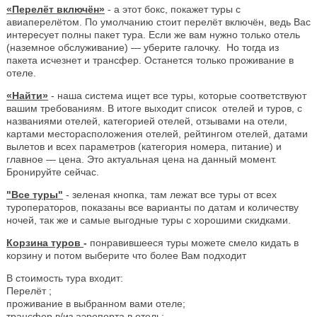
«Перелёт включён»
- а этот бокс, покажет туры с
авиаперелётом. По умолчанию стоит перелёт включён, ведь Вас
интересует полны пакет тура. Если же вам нужно только отель
(наземное обслуживание) — уберите галочку. Но тогда из
пакета исчезнет и трансфер. Останется только проживание в
отеле.
«Найти»
- наша система ищет все туры, которые соответствуют
вашим требованиям. В итоге выходит список отелей и туров, с
названиями отелей, категорией отелей, отзывами на отели,
картами месторасположения отелей, рейтингом отелей, датами
вылетов и всех параметров (категория номера, питание) и
главное — цена. Это актуальная цена на данный момент.
Бронируйте сейчас.
"Все туры"
- зеленая кнопка, там лежат все туры от всех
туроператоров, показаны все варианты по датам и количеству
ночей, так же и самые выгодные туры с хорошими скидками.
Корзина туров
-
понравившееся туры можете смело кидать в
корзину и потом выберите что более Вам подходит
В стоимость тура входит:
Перелёт ;
проживание в выбранном вами отеле;
трансфер в/из аэропорта в отель;