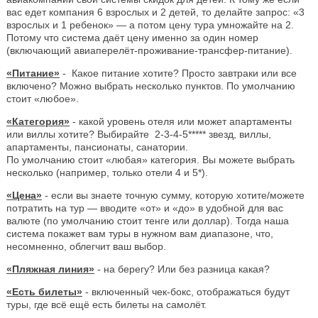
вас едет компания 6 взрослых и 2 детей, то делайте запрос: «3
взрослых и 1 ребенок» — а потом цену тура умножайте на 2.
Потому что система даёт цену именно за один номер
(включающий авиаперелёт-проживание-трансфер-питание).
«Питание»
- Какое питание хотите? Просто завтраки или все
включено? Можно выбрать несколько пунктов. По умолчанию
стоит «любое».
«Категория»
- какой уровень отеля или может апартаменты
или виллы хотите? Выбирайте 2-3-4-5***** звезд, виллы,
апартаменты, пансионаты, санатории.
По умолчанию стоит «любая» категория. Вы можете выбрать
несколько (например, только отели 4 и 5*).
«Цена»
- если вы знаете точную сумму, которую хотите/можете
потратить на тур — вводите «от» и «до» в удобной для вас
валюте (по умолчанию стоит тенге или доллар). Тогда наша
система покажет вам туры в нужном вам диапазоне, что,
несомненно, облегчит ваш выбор.
«Пляжная линия»
- на берегу? Или без разница какая?
«Есть билеты»
- включенный чек-бокс, отображаться будут
туры, где всё ещё есть билеты на самолёт.