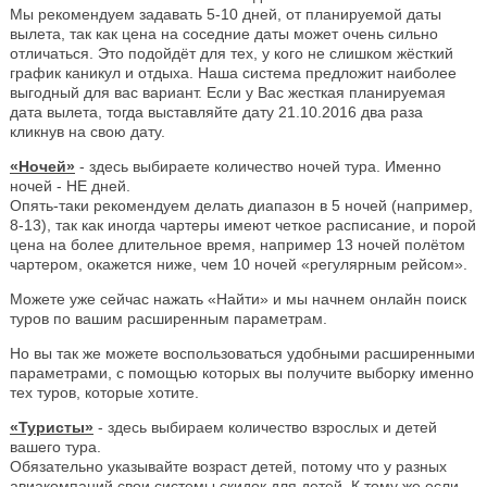
Мы рекомендуем задавать 5-10 дней, от планируемой даты
вылета, так как цена на соседние даты может очень сильно
отличаться. Это подойдёт для тех, у кого не слишком жёсткий
график каникул и отдыха. Наша система предложит наиболее
выгодный для вас вариант. Если у Вас жесткая планируемая
дата вылета, тогда выставляйте дату 21.10.2016 два раза
кликнув на свою дату.
«Ночей»
- здесь выбираете количество ночей тура. Именно
ночей - НЕ дней.
Опять-таки рекомендуем делать диапазон в 5 ночей (например,
8-13), так как иногда чартеры имеют четкое расписание, и порой
цена на более длительное время, например 13 ночей полётом
чартером, окажется ниже, чем 10 ночей «регулярным рейсом».
Можете уже сейчас нажать «Найти» и мы начнем онлайн поиск
туров по вашим расширенным параметрам.
Но вы так же можете воспользоваться удобными расширенными
параметрами, с помощью которых вы получите выборку именно
тех туров, которые хотите.
«Туристы»
- здесь выбираем количество взрослых и детей
вашего тура.
Обязательно указывайте возраст детей, потому что у разных
авиакомпаний свои системы скидок для детей. К тому же если