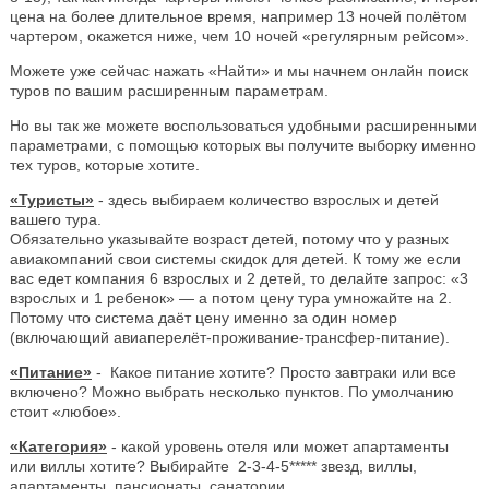
цена на более длительное время, например 13 ночей полётом
чартером, окажется ниже, чем 10 ночей «регулярным рейсом».
Можете уже сейчас нажать «Найти» и мы начнем онлайн поиск
туров по вашим расширенным параметрам.
Но вы так же можете воспользоваться удобными расширенными
параметрами, с помощью которых вы получите выборку именно
тех туров, которые хотите.
«Туристы»
- здесь выбираем количество взрослых и детей
вашего тура.
Обязательно указывайте возраст детей, потому что у разных
авиакомпаний свои системы скидок для детей. К тому же если
вас едет компания 6 взрослых и 2 детей, то делайте запрос: «3
взрослых и 1 ребенок» — а потом цену тура умножайте на 2.
Потому что система даёт цену именно за один номер
(включающий авиаперелёт-проживание-трансфер-питание).
«Питание»
- Какое питание хотите? Просто завтраки или все
включено? Можно выбрать несколько пунктов. По умолчанию
стоит «любое».
«Категория»
- какой уровень отеля или может апартаменты
или виллы хотите? Выбирайте 2-3-4-5***** звезд, виллы,
апартаменты, пансионаты, санатории.