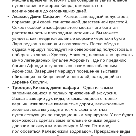
путешествие в историю Кипра, с момента его
возникновения до сегодняшних дней.
Акамас, Джип-Сафари -
Акамас заповедный полуостров,
поражающий своей таинственной, девственной красотой.
Секрет особой атмосферы этого места - его богатая
растительность и прохладные источники. Вы можете
увидеть, как гнездятся зеленые морские черепахи бухте
Лара редкая в наши дни возможность. После обеда и
отдыха маршрут последует на северо-запад полуострова, к
побережью залива Хрисоху. Наконец, невозможно проехать
мимо легендарных Купален Афродиты, где по преданию
богиня Афродита купалась со своим возлюбленным
Адонисом. Завершает маршрут посещение выставки
обитающих на Кипре змей и рептилий, находящейся в
деревне Скоулли.
Троодос, Киккос, джип-сафари -
Одна из самых
запоминающихся и полных приключений экскурсия.
Захватывающие дух виды, открывающиеся с горных
вершин, извилистые каменистые дороги, великолепные
хвойные леса вы увидите то, что скрыто от глаз
путешествующих по традиционным маршрутам. У вас будет
возможность сделать замечательные снимки рядом с
древним покинутым монастырем Меса Потамос,
полюбоваться Каледонским водопадом. Прекрасные виды