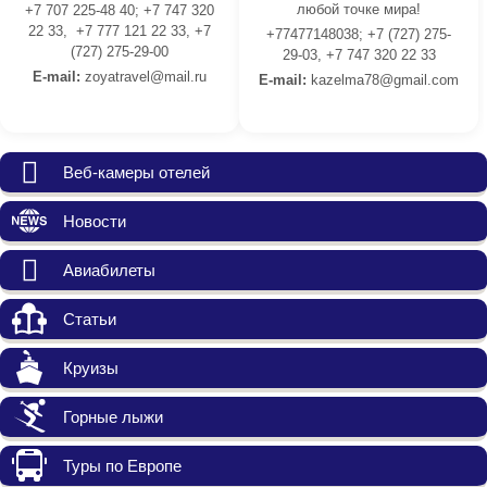
любой точке мира!
+7 707 225-48 40; +7 747 320
22 33, +7 777 121 22 33, +7
+77477148038; +7 (727) 275-
(727) 275-29-00
29-03, +7 747 320 22 33
E-mail:
z
oyatravel@mail.ru
E-mail:
kazelma78@gmail.com
Веб-камеры отелей
Новости
Авиабилеты
Статьи
Круизы
Горные лыжи
Туры по Европе