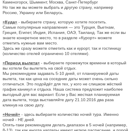
Каменогорск, Шымкент, Москва, Санкт-Петербург
Но так же вы можете выбрать и другую страну, например
Россию, Украину или Беларусь.
«Куда»
- выбираете страну, которую хотите посетить.
Самые популярные направления — это Турция, Вьетнам,
Греция, Египет, Индия, Испания, ОАЭ, Таиланд. Так же если вы
знаете конкретное место, то в разделе «Курорт» можете
отметить нужные вам место.
Здесь же сразу можете отметить как и курорт, так и гостиницу
(количество отелей ограничено 10 отелями).
«Период вылета»
- выбираете промежуток времени в который
вы хотели бы вылететь на свой отдых.
Мы рекомендуем задавать 5-10 дней, от планируемой даты
вылета, так как цена на соседние даты может очень сильно
отличаться. Это подойдёт для тех, у кого не слишком жёсткий
график каникул и отдыха. Наша система предложит наиболее
выгодный для вас вариант. Если у Вас жесткая планируемая
дата вылета, тогда выставляйте дату 21.10.2016 два раза
кликнув на свою дату.
«Ночей»
- здесь выбираете количество ночей тура. Именно
ночей - НЕ дней.
Опять-таки рекомендуем делать диапазон в 5 ночей (например,
8-13), так как иногда чартеры имеют четкое расписание, и порой