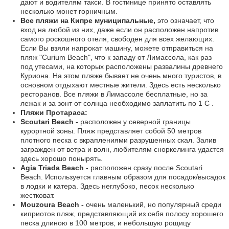
дают и водителям такси. В гостинице принято оставлять
несколько монет горничным.
Все пляжи на Кипре муниципальные,
это означает, что
вход на любой из них, даже если он расположен напротив
самого роскошного отеля, свободен для всех желающих.
Если Вы взяли напрокат машину, можете отправиться на
пляж "Curium Beach", что к западу от Лимассола, как раз
под утесами, на которых расположены развалины древнего
Куриона. На этом пляже бывает не очень много туристов, в
основном отдыхают местные жители. Здесь есть несколько
ресторанов. Все пляжи в Лимассоле бесплатные, но за
лежак и за зонт от солнца необходимо заплатить по 1 C .
Пляжи Протараса:
Scoutari Beach -
расположен у северной границы
курортной зоны. Пляж представляет собой 50 метров
плотного песка с вкраплениями разрушенных скал. Залив
загражден от ветра и волн, любителям сноркелинга удастся
здесь хорошо понырять.
Agia Triada Beach -
расположен сразу после Scoutari
Beach. Используется главным образом для посадок/высадок
в лодки и катера. Здесь неглубоко, песок несколько
жестковат.
Mouzoura Beach -
очень маленький, но популярный среди
киприотов пляж, представляющий из себя полосу хорошего
песка длиною в 100 метров, и небольшую рощицу