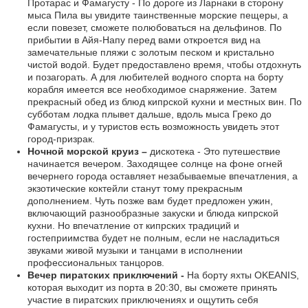
Протарас и Фамагусту - По дороге из Ларнаки в сторону
мыса Пила вы увидите таинственные морские пещеры, а
если повезет, сможете полюбоваться на дельфинов. По
прибытии в Айя-Напу перед вами откроется вид на
замечательные пляжи с золотым песком и кристально
чистой водой. Будет предоставлено время, чтобы отдохнуть
и позагорать. А для любителей водного спорта на борту
корабля имеется все необходимое снаряжение. Затем
прекрасный обед из блюд кипрской кухни и местных вин. По
субботам лодка плывет дальше, вдоль мыса Греко до
Фамагусты, и у туристов есть возможность увидеть этот
город-призрак.
Ночной морской круиз –
дискотека - Это путешествие
начинается вечером. Заходящее солнце на фоне огней
вечернего города оставляет незабываемые впечатления, а
экзотические коктейли станут тому прекрасным
дополнением. Чуть позже вам будет предложен ужин,
включающий разнообразные закуски и блюда кипрской
кухни. Но впечатление от кипрских традиций и
гостеприимства будет не полным, если не насладиться
звуками живой музыки и танцами в исполнении
профессиональных танцоров.
Вечер пиратских приключений -
На борту яхты OKEANIS,
которая выходит из порта в 20:30, вы сможете принять
участие в пиратских приключениях и ощутить себя