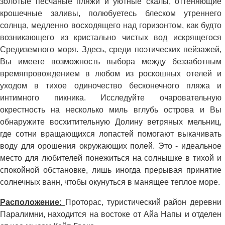
золотые песчаные пляжи и уютные скалы, оттеняющие
крошечные заливы, полюбуетесь блеском утреннего
солнца, медленно восходящего над горизонтом, как будто
возникающего из кристально чистых вод искрящегося
Средиземного моря. Здесь, среди поэтических пейзажей,
Вы имеете возможность выбора между беззаботным
времяпровождением в любом из роскошных отелей и
уходом в тихое одиночество бесконечного пляжа и
интимного пикника. Исследуйте очаровательную
окрестность на несколько миль вглубь острова и Вы
обнаружите восхитительную Долину ветряных мельниц,
где сотни вращающихся лопастей помогают выкачивать
воду для орошения окружающих полей. Это - идеальное
место для любителей понежиться на солнышке в тихой и
спокойной обстановке, лишь иногда прерывая принятие
солнечных ванн, чтобы окунуться в манящее теплое море.
Расположение:
Проторас, туристический район деревни
Паралимни, находится на востоке от Айа Напы и отделен