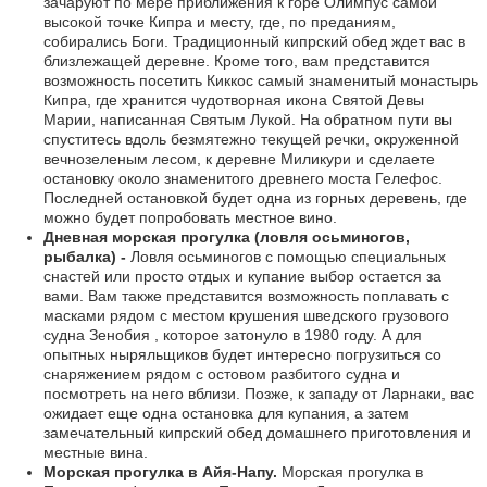
зачаруют по мере приближения к горе Олимпус самой
высокой точке Кипра и месту, где, по преданиям,
собирались Боги. Традиционный кипрский обед ждет вас в
близлежащей деревне. Кроме того, вам представится
возможность посетить Киккос самый знаменитый монастырь
Кипра, где хранится чудотворная икона Святой Девы
Марии, написанная Святым Лукой. На обратном пути вы
спуститесь вдоль безмятежно текущей речки, окруженной
вечнозеленым лесом, к деревне Миликури и сделаете
остановку около знаменитого древнего моста Гелефос.
Последней остановкой будет одна из горных деревень, где
можно будет попробовать местное вино.
Дневная морская прогулка (ловля осьминогов,
рыбалка) -
Ловля осьминогов с помощью специальных
снастей или просто отдых и купание выбор остается за
вами. Вам также представится возможность поплавать с
масками рядом с местом крушения шведского грузового
судна Зенобия , которое затонуло в 1980 году. А для
опытных ныряльщиков будет интересно погрузиться со
снаряжением рядом с остовом разбитого судна и
посмотреть на него вблизи. Позже, к западу от Ларнаки, вас
ожидает еще одна остановка для купания, а затем
замечательный кипрский обед домашнего приготовления и
местные вина.
Морская прогулка в Айя-Напу.
Морская прогулка в