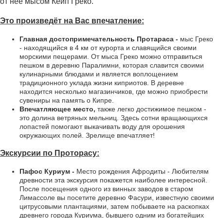
от нее мысом Кейп Греко.
Это произведёт на Вас впечатление:
Главная достопримечательность Протараса -
мыс Греко
- находящийся в 4 км от курорта и славящийся своими
морскими пещерами. От мыса Греко можно отправиться
пешком в деревню Паралимни, которая славится своими
кулинарными блюдами и является воплощением
традиционного уклада жизни киприотов. В деревне
находится несколько магазинчиков, где можно приобрести
сувениры на память о Кипре.
Впечатляющее место,
также легко достижимое пешком -
это долина ветряных мельниц. Здесь сотни вращающихся
лопастей помогают выкачивать воду для орошения
окружающих полей. Зрелище впечатляет!
Экскурсии по Проторасу:
Пафос Куриум -
Место рождения Афродиты - Любителям
древности эта экскурсия покажется наиболее интересной.
После посещения одного из винных заводов в старом
Лимассоле вы посетите деревню Фасури, известную своими
цитрусовыми плантациями, затем побываете на раскопках
древнего города Куриума, бывшего одним из богатейших