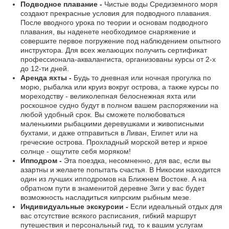
Подводное плавание -
Чистые воды Средиземного моря
создают прекрасные условия для подводного плавания.
После вводного урока по теории и основам подводного
плавания, вы наденете необходимое снаряжение и
совершите первое погружение под наблюдением опытного
инструктора. Для всех желающих получить сертификат
профессионала-аквалангиста, организованы курсы от 2-х
до 12-ти дней.
Аренда яхты -
Будь то дневная или ночная прогулка по
морю, рыбалка или круиз вокруг острова, а также курсы по
мореходству - великолепная белоснежная яхта или
роскошное судно будут в полном вашем распоряжении на
любой удобный срок. Вы сможете полюбоваться
маленькими рыбацкими деревушками и живописными
бухтами, и даже отправиться в Ливан, Египет или на
греческие острова. Прохладный морской ветер и яркое
солнце - ощутите себя моряком!
Ипподром -
Эта поездка, несомненно, для вас, если вы
азартны и желаете попытать счастья. В Никосии находится
один из лучших ипподромов на Ближнем Востоке. А на
обратном пути в знаменитой деревне Зиги у вас будет
возможность насладиться кипрским рыбным мезе.
Индивидуальные экскурсии -
Если идеальный отдых для
вас отсутствие всякого расписания, гибкий маршрут
путешествия и персональный гид, то к вашим услугам