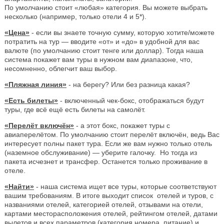
По умолчанию стоит «любая» категория. Вы можете выбрать
несколько (например, только отели 4 и 5*).
«Цена»
- если вы знаете точную сумму, которую хотите/можете
потратить на тур — вводите «от» и «до» в удобной для вас
валюте (по умолчанию стоит тенге или доллар). Тогда наша
система покажет вам туры в нужном вам диапазоне, что,
несомненно, облегчит ваш выбор.
«Пляжная линия»
- на берегу? Или без разница какая?
«Есть билеты»
- включенный чек-бокс, отображаться будут
туры, где всё ещё есть билеты на самолёт.
«Перелёт включён»
- а этот бокс, покажет туры с
авиаперелётом. По умолчанию стоит перелёт включён, ведь Вас
интересует полны пакет тура. Если же вам нужно только отель
(наземное обслуживание) — уберите галочку. Но тогда из
пакета исчезнет и трансфер. Останется только проживание в
отеле.
«Найти»
- наша система ищет все туры, которые соответствуют
вашим требованиям. В итоге выходит список отелей и туров, с
названиями отелей, категорией отелей, отзывами на отели,
картами месторасположения отелей, рейтингом отелей, датами
вылетов и всех параметров (категория номера, питание) и