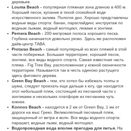
деревьев.
Louma Beach -
популярная пляжная зона длиною в 400 м.
Хороший песок, купание в тихой спокойной воде
искусственного залива. Пологое дно. Хорошо представлены
водные виды спорта: банан, параглайдинг, инструктаж по
водным лыжам, водный мотоцикл, лежаки и зонтики.
Pernera Beach -
200-метровая полоса хорошего песка.
Глубина начинается довольно резко. Здесь же расположен
дайв-центр TABA.
Protaras Beach -
самый популярный из всех пляжей в этой
части побережья. Большая территория, хороший песок,
зонтики, все виды водного спорта. Самая известная часть
пляжа - Fig Tree Bay, расположенная у южной оконечности
территории. Называется так в честь одиноко растущего
здесь фигового дерева.
Green Bay Beach -
тем, кто хотел бы избежать толпы и
шума, следует проехать еще дальше к югу, где находится
этот небольшой пляж, состоящий из песчаной части с
зонтиками и нескольких платформ из песчаника чуть
южнее.
Konnos Beach -
находится в 2 км от Green Bay, 1 км от
дороги на мыс Греко. Великолепный песчаный пляж,
защищенный от ветра и волн. Все виды водного спорта:
парашют, водные лыжи, водный мотоцикл.
Водопроводная вода вполне пригодна для питья.
На