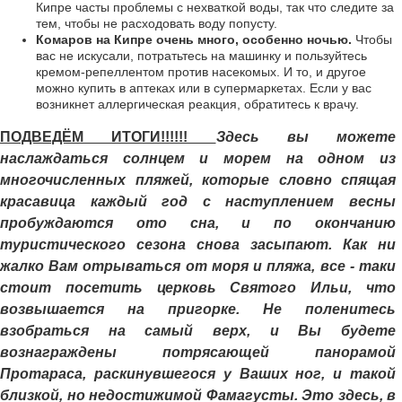
Кипре часты проблемы с нехваткой воды, так что следите за
тем, чтобы не расходовать воду попусту.
Комаров на Кипре очень много, особенно ночью.
Чтобы
вас не искусали, потратьтесь на машинку и пользуйтесь
кремом-репеллентом против насекомых. И то, и другое
можно купить в аптеках или в супермаркетах. Если у вас
возникнет аллергическая реакция, обратитесь к врачу.
ПОДВЕДЁМ ИТОГИ!!!!!!
Здесь вы можете
наслаждаться солнцем и морем на одном из
многочисленных пляжей, которые словно спящая
красавица каждый год с наступлением весны
пробуждаются ото сна, и по окончанию
туристического сезона снова засыпают. Как ни
жалко Вам отрываться от моря и пляжа, все - таки
стоит посетить церковь Святого Ильи, что
возвышается на пригорке. Не поленитесь
взобраться на самый верх, и Вы будете
вознаграждены потрясающей панорамой
Протараса, раскинувшегося у Ваших ног, и такой
близкой, но недостижимой Фамагусты. Это здесь, в