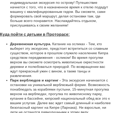
индивидуальная экскурсия по острову! Путешествие
начнется с того, что в назначенное время к отелю подадут
машину с квалифицированным гидом. Вы сможете, сами
формировать свой маршрут, делая остановки там, где
больше всего понравится. Наслаждайтесь отдыхом,
прислушиваясь к своим желаниям!
Куда пойти с детьми в Проторасе:
Деревенская культура.
Катание на осликах - Тем, кто
выберет эту экскурсию, предстоит встретиться со славным
существом, которое в прошлом служило населению Кипра
средством передвижения - осликом! Во время прогулки
верхом вы сможете осмотреть живописные окрестности
деревни и полюбоваться природой. По возвращении вас
ждут прекрасный ужин с вином, а также танцы и
развлечения.
Парк верблюдов и картинг -
Эта экскурсия начинается с
остановки на уникальной верблюжьей ферме. Возможность
понаблюдать за кораблями пустыни, 15-минутная прогулка
верхом на верблюдах, прогулка по живописному парку,
купание в бассейне, кипрский национальный обед все это к
вашим услугам. Далее вас ждет самый длинный и наиболее
безопасный картинг на Кипре (Ларнака). Ни взрослые, ни
дети не останутся равнодушными к этому виду