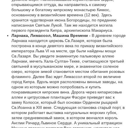
открывающимся оттуда, вы направитесь к самому
большому и богатому кипрскому монастырю Киккос,
основанному в византийские времена (12 век). Здесь
хранится чудотворная икона Богородицы, по преданию
написанная Святым Лукой. Там же находится могила
первого президента Кипра, архиепископа Макариуса.
Ларнака, Лимассол, Машина Времени -
В древнем городе
Ларнака находится церковь Св.Лазаря, которая была
построена в конце девятого века по приказу византийского
императора Льва VI на месте, где были найдены мощи
Св.Лазаря. Вы увидите знаменитую пальмовую аллею
Ларнаки, мечеть Хала-Султан-Текке, считающуюся третьей
святыней в мусульманском мире, и знаменитое соленое
озеро, которое зимой становится местом обитания розовых
фламинго. Далее Вас ждет Лимассол второй по величине
город Кипра. Вдоль моря расположены винные заводы, на
одном из которым можно попробовать и купить
понравившиеся кипрские вина. Дорога через кипарисовые
аллеи и цитрусовые плантации Фасури приведет вас к
замку Колосси, который был основан Орденом рыцарей
Св.Иоанна в XIII веке. Следующая остановка старый порт, в
котором работает выставка натуральных морских губок,
затем средневековый замок, в котором венчался король
Англии Ричард Львиное Сердце. А уникальный аттракцион
Машина времени позволит Вам совершить удивительное