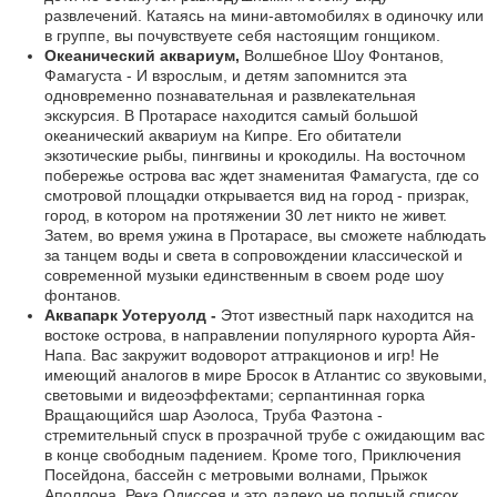
развлечений. Катаясь на мини-автомобилях в одиночку или
в группе, вы почувствуете себя настоящим гонщиком.
Океанический аквариум,
Волшебное Шоу Фонтанов,
Фамагуста - И взрослым, и детям запомнится эта
одновременно познавательная и развлекательная
экскурсия. В Протарасе находится самый большой
океанический аквариум на Кипре. Его обитатели
экзотические рыбы, пингвины и крокодилы. На восточном
побережье острова вас ждет знаменитая Фамагуста, где со
смотровой площадки открывается вид на город - призрак,
город, в котором на протяжении 30 лет никто не живет.
Затем, во время ужина в Протарасе, вы сможете наблюдать
за танцем воды и света в сопровождении классической и
современной музыки единственным в своем роде шоу
фонтанов.
Аквапарк Уотеруолд -
Этот известный парк находится на
востоке острова, в направлении популярного курорта Айя-
Напа. Вас закружит водоворот аттракционов и игр! Не
имеющий аналогов в мире Бросок в Атлантис со звуковыми,
световыми и видеоэффектами; серпантинная горка
Вращающийся шар Аэолоса, Труба Фаэтона -
стремительный спуск в прозрачной трубе с ожидающим вас
в конце свободным падением. Кроме того, Приключения
Посейдона, бассейн с метровыми волнами, Прыжок
Аполлона, Река Одиссея и это далеко не полный список