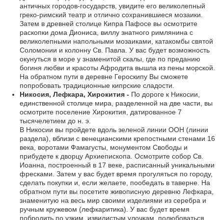
античных городов-государств, увидите его великолепный
греко-римский театр и отлично сохранившиеся мозаики.
Затем в древней столице Кипра Пафосе вы осмотрите
раскопки дома Диониса, виллу знатного римлянина с
великолепными напольными мозаиками, катакомбы святой
Соломонии и колонну Св. Павла. У вас будет возможность
окунуться в море у знаменитой скалы, где по преданию
богиня любви и красоты Афродита вышла из пены морской.
На обратном пути в деревне Героскипу Вы сможете
попробовать традиционные кипрские сладости.
Никосия, Лефкара, Хирокития -
По дороге к Никосии,
единственной столице мира, разделенной на две части, вы
осмотрите поселение Хирокития, датированное 7
тысячелетием до н. э.
В Никосии вы пройдете вдоль зеленой линии ООН (линии
раздела), вблизи с венецианскими крепостными стенами 16
века, воротами Фамагусты, монументом Свободы и
прибудете к дворцу Архиепископа. Осмотрите собор Св.
Иоанна, построенный в 17 веке, расписанный уникальными
фресками. Затем у вас будет время прогуляться по городу,
сделать покупки и, если желаете, пообедать в таверне. На
обратном пути вы посетите живописную деревню Лефкара,
знаменитую на весь мир своими изделиями из серебра и
ручным кружевом (лефкаритика). У вас будет время
побродить по узким, извилистым улочкам, полюбоваться