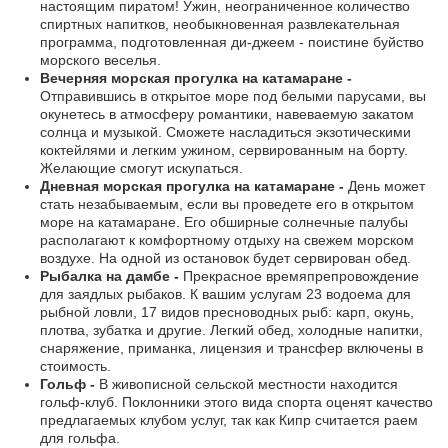
настоящим пиратом! Ужин, неограниченное количество
спиртных напитков, необыкновенная развлекательная
программа, подготовленная ди-джеем - поистине буйство
морского веселья.
Вечерняя морская прогулка на катамаране -
Отправившись в открытое море под белыми парусами, вы
окунетесь в атмосферу романтики, навеваемую закатом
солнца и музыкой. Сможете насладиться экзотическими
коктейлями и легким ужином, сервированным на борту.
Желающие смогут искупаться.
Дневная морская прогулка на катамаране -
День может
стать незабываемым, если вы проведете его в открытом
море на катамаране. Его обширные солнечные палубы
располагают к комфортному отдыху на свежем морском
воздухе. На одной из остановок будет сервирован обед.
Рыбалка на дамбе -
Прекрасное времяпрепровождение
для заядлых рыбаков. К вашим услугам 23 водоема для
рыбной ловли, 17 видов пресноводных рыб: карп, окунь,
плотва, зубатка и другие. Легкий обед, холодные напитки,
снаряжение, приманка, лицензия и трансфер включены в
стоимость.
Гольф -
В живописной сельской местности находится
гольф-клуб. Поклонники этого вида спорта оценят качество
предлагаемых клубом услуг, так как Кипр считается раем
для гольфа.