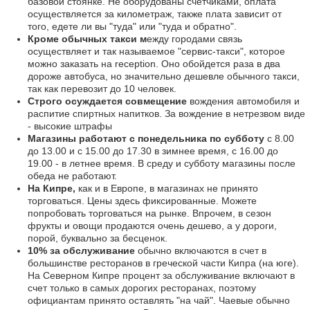
базовой стоянке. Не оборудованы счетчиками, оплата
осуществляется за километраж, также плата зависит от
того, едете ли вы "туда" или "туда и обратно".
Кроме обычных такси м
ежду городами связь
осуществляет и так называемое "сервис-такси", которое
можно заказать на reception. Оно обойдется раза в два
дороже автобуса, но значительно дешевле обычного такси,
так как перевозит до 10 человек.
Строго осуждается совмещение
вождения автомобиля и
распитие спиртных напитков. За вождение в нетрезвом виде
- высокие штрафы
Магазины работают с понедельника по субботу
с 8.00
до 13.00 и с 15.00 до 17.30 в зимнее время, с 16.00 до
19.00 - в летнее время. В среду и субботу магазины после
обеда не работают.
На Кипре,
как и в Европе, в магазинах не принято
торговаться. Цены здесь фиксированные. Можете
попробовать торговаться на рынке. Впрочем, в сезон
фрукты и овощи продаются очень дешево, а у дороги,
порой, буквально за бесценок.
10% за обслуживание
обычно включаются в счет в
большинстве ресторанов в греческой части Кипра (на юге).
На Северном Кипре процент за обслуживание включают в
счет только в самых дорогих ресторанах, поэтому
официантам принято оставлять "на чай". Чаевые обычно