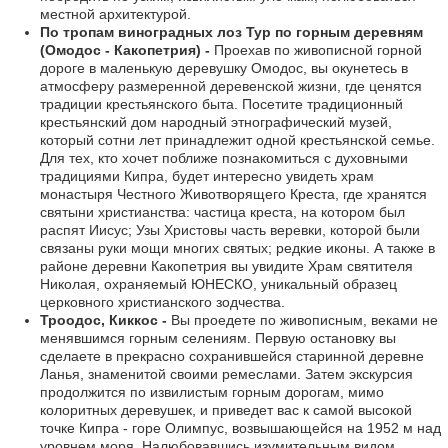
местной архитектурой.
По тропам виноградных лоз Тур по горным деревням
(Омодос - Какопетрия) -
Проехав по живописной горной
дороге в маленькую деревушку Омодос, вы окунетесь в
атмосферу размеренной деревенской жизни, где ценятся
традиции крестьянского быта. Посетите традиционный
крестьянский дом народный этнографический музей,
который сотни лет принадлежит одной крестьянской семье.
Для тех, кто хочет поближе познакомиться с духовными
традициями Кипра, будет интересно увидеть храм
монастыря Честного Животворящего Креста, где хранятся
святыни христианства: частица креста, на котором был
распят Иисус; Узы Христовы часть веревки, которой были
связаны руки мощи многих святых; редкие иконы. А также в
районе деревни Какопетрия вы увидите Храм святителя
Николая, охраняемый ЮНЕСКО, уникальный образец
церковного христианского зодчества.
Троодос, Киккос -
Вы проедете по живописным, веками не
менявшимся горным селениям. Первую остановку вы
сделаете в прекрасно сохранившейся старинной деревне
Ланья, знаменитой своими ремеслами. Затем экскурсия
продолжится по извилистым горным дорогам, мимо
колоритных деревушек, и приведет вас к самой высокой
точке Кипра - горе Олимпус, возвышающейся на 1952 м над
уровнем моря. Налюбовавшись изумительным видом,