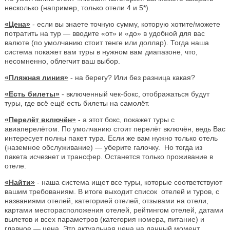
несколько (например, только отели 4 и 5*).
«Цена»
- если вы знаете точную сумму, которую хотите/можете
потратить на тур — вводите «от» и «до» в удобной для вас
валюте (по умолчанию стоит тенге или доллар). Тогда наша
система покажет вам туры в нужном вам диапазоне, что,
несомненно, облегчит ваш выбор.
«Пляжная линия»
- на берегу? Или без разница какая?
«Есть билеты»
- включенный чек-бокс, отображаться будут
туры, где всё ещё есть билеты на самолёт.
«Перелёт включён»
- а этот бокс, покажет туры с
авиаперелётом. По умолчанию стоит перелёт включён, ведь Вас
интересует полны пакет тура. Если же вам нужно только отель
(наземное обслуживание) — уберите галочку. Но тогда из
пакета исчезнет и трансфер. Останется только проживание в
отеле.
«Найти»
- наша система ищет все туры, которые соответствуют
вашим требованиям. В итоге выходит список отелей и туров, с
названиями отелей, категорией отелей, отзывами на отели,
картами месторасположения отелей, рейтингом отелей, датами
вылетов и всех параметров (категория номера, питание) и
главное — цена. Это актуальная цена на данный момент.