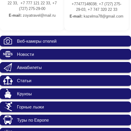
22 33, +7 777 121 22 33, +7
+77477148038; +7 (727) 275-
(727) 275-29-00
29-03, +7 747 320 22 33
E-mail:
z
oyatravel@mail.ru
E-mail:
kazelma78@gmail.com
Веб-камеры отелей
Новости
Авиабилеты
Статьи
Круизы
Горные лыжи
Туры по Европе