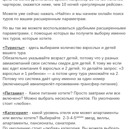
чартером, окажется ниже, чем 10 ночей «регулярным рейсом».
Можете уже сейчас нажать «Найти» и мы начнем онлайн поиск
туров по вашим расширенным параметрам.
Но вы так же можете воспользоваться удобными расширенными
параметрами, с помощью которых вы получите выборку именно
тех туров, которые хотите.
«Туристы»
- здесь выбираем количество взрослых и детей
вашего тура.
Обязательно указывайте возраст детей, потому что у разных
авиакомпаний свои системы скидок для детей. К тому же если
вас едет компания 6 взрослых и 2 детей, то делайте запрос: «3
взрослых и 1 ребенок» — а потом цену тура умножайте на 2.
Потому что система даёт цену именно за один номер
(включающий авиаперелёт-проживание-трансфер-питание).
«Питание»
- Какое питание хотите? Просто завтраки или все
включено? Можно выбрать несколько пунктов. По умолчанию
стоит «любое».
«Категория»
- какой уровень отеля или может апартаменты
или виллы хотите? Выбирайте 2-3-4-5***** звезд, виллы,
апартаменты, пансионаты, санатории.
По умолчанию стоит «любая» категория. Вы можете выбрать