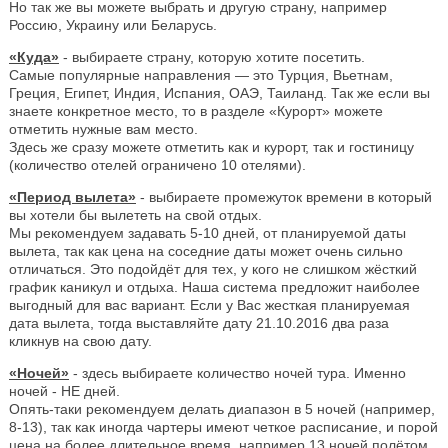
Но так же вы можете выбрать и другую страну, например
Россию, Украину или Беларусь.
«Куда»
- выбираете страну, которую хотите посетить.
Самые популярные направления — это Турция, Вьетнам,
Греция, Египет, Индия, Испания, ОАЭ, Таиланд. Так же если вы
знаете конкретное место, то в разделе «Курорт» можете
отметить нужные вам место.
Здесь же сразу можете отметить как и курорт, так и гостиницу
(количество отелей ограничено 10 отелями).
«Период вылета»
- выбираете промежуток времени в который
вы хотели бы вылететь на свой отдых.
Мы рекомендуем задавать 5-10 дней, от планируемой даты
вылета, так как цена на соседние даты может очень сильно
отличаться. Это подойдёт для тех, у кого не слишком жёсткий
график каникул и отдыха. Наша система предложит наиболее
выгодный для вас вариант. Если у Вас жесткая планируемая
дата вылета, тогда выставляйте дату 21.10.2016 два раза
кликнув на свою дату.
«Ночей»
- здесь выбираете количество ночей тура. Именно
ночей - НЕ дней.
Опять-таки рекомендуем делать диапазон в 5 ночей (например,
8-13), так как иногда чартеры имеют четкое расписание, и порой
цена на более длительное время, например 13 ночей полётом