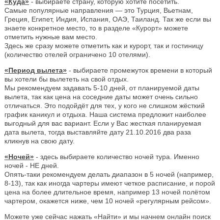
«Куда»
- выбираете страну, которую хотите посетить.
Самые популярные направления — это Турция, Вьетнам,
Греция, Египет, Индия, Испания, ОАЭ, Таиланд. Так же если вы
знаете конкретное место, то в разделе «Курорт» можете
отметить нужные вам место.
Здесь же сразу можете отметить как и курорт, так и гостиницу
(количество отелей ограничено 10 отелями).
«Период вылета»
- выбираете промежуток времени в который
вы хотели бы вылететь на свой отдых.
Мы рекомендуем задавать 5-10 дней, от планируемой даты
вылета, так как цена на соседние даты может очень сильно
отличаться. Это подойдёт для тех, у кого не слишком жёсткий
график каникул и отдыха. Наша система предложит наиболее
выгодный для вас вариант. Если у Вас жесткая планируемая
дата вылета, тогда выставляйте дату 21.10.2016 два раза
кликнув на свою дату.
«Ночей»
- здесь выбираете количество ночей тура. Именно
ночей - НЕ дней.
Опять-таки рекомендуем делать диапазон в 5 ночей (например,
8-13), так как иногда чартеры имеют четкое расписание, и порой
цена на более длительное время, например 13 ночей полётом
чартером, окажется ниже, чем 10 ночей «регулярным рейсом».
Можете уже сейчас нажать «Найти» и мы начнем онлайн поиск