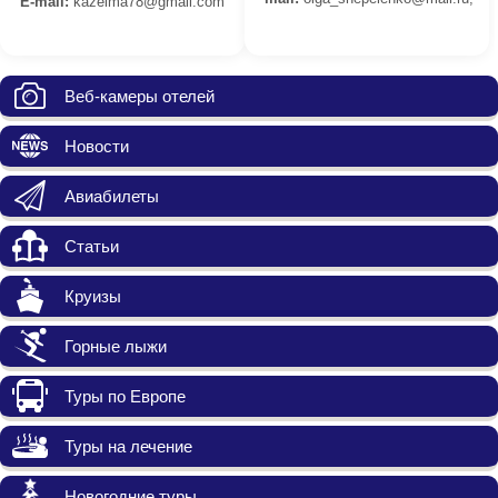
E-mail:
kazelma78@gmail.com
Веб-камеры отелей
Новости
Авиабилеты
Статьи
Круизы
Горные лыжи
Туры по Европе
Туры на лечение
Новогодние туры