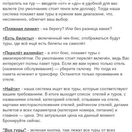
потратить на тур — вводите «от» и «до» в удобной для вас
валюте (по умолчанию стоит тенге или доллар). Тогда наша
система покажет вам туры в нужном вам диапазоне, что,
несомненно, облегчит ваш выбор.
«Пляжная линия»
- на берегу? Или без разница какая?
«Есть билеты»
- включенный чек-бокс, отображаться будут
туры, где всё ещё есть билеты на самолёт.
«Перелёт включён»
- а этот бокс, покажет туры с
авиаперелётом. По умолчанию стоит перелёт включён, ведь Вас
интересует полны пакет тура. Если же вам нужно только отель
(наземное обслуживание) — уберите галочку. Но тогда из
пакета исчезнет и трансфер. Останется только проживание в
отеле.
«Найти»
- наша система ищет все туры, которые соответствуют
вашим требованиям. В итоге выходит список отелей и туров, с
названиями отелей, категорией отелей, отзывами на отели,
картами месторасположения отелей, рейтингом отелей, датами
вылетов и всех параметров (категория номера, питание) и
главное — цена. Это актуальная цена на данный момент.
Бронируйте сейчас.
"Все туры"
- зеленая кнопка, там лежат все туры от всех