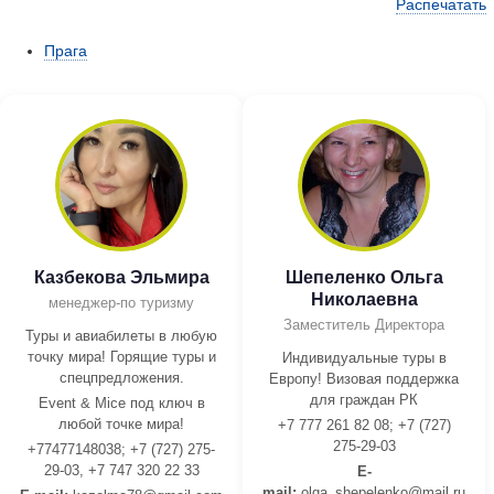
Распечатать
Прага
Казбекова Эльмира
Шепеленко Ольга
Николаевна
менеджер-по туризму
Заместитель Директора
Туры и авиабилеты в любую
точку мира! Горящие туры и
Индивидуальные туры в
спецпредложения.
Европу! Визовая поддержка
для граждан РК
Event & Mice под ключ в
любой точке мира!
+7 777 261 82 08; +7 (727)
275-29-03
+77477148038; +7 (727) 275-
29-03, +7 747 320 22 33
E-
mail:
olga_shepelenko@mail.ru,