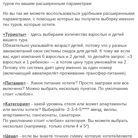
туров по вашим расширенным параметрам.
Но вы так же можете воспользоваться удобными расширенными
параметрами, с помощью которых вы получите выборку именно
тех туров, которые хотите.
«Туристы»
- здесь выбираем количество взрослых и детей
вашего тура.
Обязательно указывайте возраст детей, потому что у разных
авиакомпаний свои системы скидок для детей. К тому же если
вас едет компания 6 взрослых и 2 детей, то делайте запрос: «3
взрослых и 1 ребенок» — а потом цену тура умножайте на 2.
Потому что система даёт цену именно за один номер
(включающий авиаперелёт-проживание-трансфер-питание).
«Питание»
- Какое питание хотите? Просто завтраки или все
включено? Можно выбрать несколько пунктов. По умолчанию
стоит «любое».
«Категория»
- какой уровень отеля или может апартаменты
или виллы хотите? Выбирайте 2-3-4-5***** звезд, виллы,
апартаменты, пансионаты, санатории.
По умолчанию стоит «любая» категория. Вы можете выбрать
несколько (например, только отели 4 и 5*).
«Цена»
- если вы знаете точную сумму, которую хотите/можете