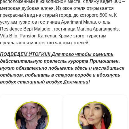
расположенный в живописном месте, к пляжу ведет 800 –
метровая дубовая аллея. Из окон отеля открывается
прекрасный вид на старый город, до которого 500 м. К
услугам туристов гостиница Apartmani Maras, отель
Residence Bepi Maluqio , гостиница Martina Apartaments,
Vila Bilo, Pansion Kamenar. Кроме этого, туристам
предлагается множество частных отелей.
ПОДВЕДЕМ ИТОГИ!!!! Для того чтобы оценить
действительную прелесть курорта Примоштен,
нужно обязательно побывать здесь и насладиться
отдыхом, побывать в старом городе и вдохнуть
воздух старинный воздух Долматии!