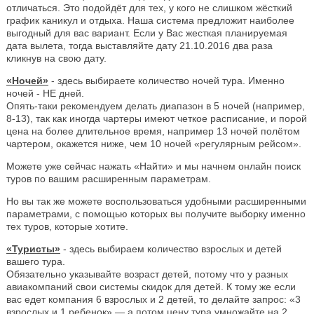
отличаться. Это подойдёт для тех, у кого не слишком жёсткий
график каникул и отдыха. Наша система предложит наиболее
выгодный для вас вариант. Если у Вас жесткая планируемая
дата вылета, тогда выставляйте дату 21.10.2016 два раза
кликнув на свою дату.
«Ночей»
- здесь выбираете количество ночей тура. Именно
ночей - НЕ дней.
Опять-таки рекомендуем делать диапазон в 5 ночей (например,
8-13), так как иногда чартеры имеют четкое расписание, и порой
цена на более длительное время, например 13 ночей полётом
чартером, окажется ниже, чем 10 ночей «регулярным рейсом».
Можете уже сейчас нажать «Найти» и мы начнем онлайн поиск
туров по вашим расширенным параметрам.
Но вы так же можете воспользоваться удобными расширенными
параметрами, с помощью которых вы получите выборку именно
тех туров, которые хотите.
«Туристы»
- здесь выбираем количество взрослых и детей
вашего тура.
Обязательно указывайте возраст детей, потому что у разных
авиакомпаний свои системы скидок для детей. К тому же если
вас едет компания 6 взрослых и 2 детей, то делайте запрос: «3
взрослых и 1 ребенок» — а потом цену тура умножайте на 2.