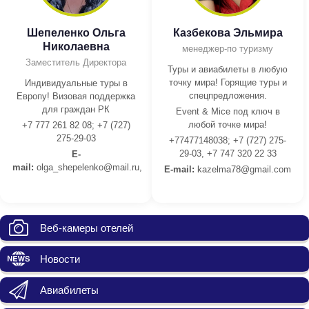
Шепеленко Ольга
Казбекова Эльмира
Николаевна
менеджер-по туризму
Заместитель Директора
Туры и авиабилеты в любую
точку мира! Горящие туры и
Индивидуальные туры в
спецпредложения.
Европу! Визовая поддержка
для граждан РК
Event & Mice под ключ в
любой точке мира!
+7 777 261 82 08; +7 (727)
275-29-03
+77477148038; +7 (727) 275-
29-03, +7 747 320 22 33
E-
mail:
olga_shepelenko@mail.ru,
E-mail:
kazelma78@gmail.com
Веб-камеры отелей
Новости
Авиабилеты