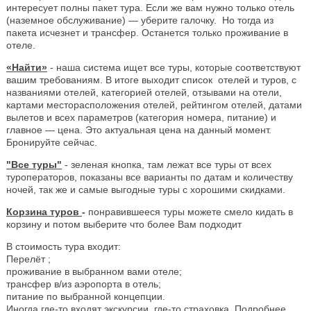
интересует полны пакет тура. Если же вам нужно только отель
(наземное обслуживание) — уберите галочку. Но тогда из
пакета исчезнет и трансфер. Останется только проживание в
отеле.
«Найти»
- наша система ищет все туры, которые соответствуют
вашим требованиям. В итоге выходит список отелей и туров, с
названиями отелей, категорией отелей, отзывами на отели,
картами месторасположения отелей, рейтингом отелей, датами
вылетов и всех параметров (категория номера, питание) и
главное — цена. Это актуальная цена на данный момент.
Бронируйте сейчас.
"Все туры"
- зеленая кнопка, там лежат все туры от всех
туроператоров, показаны все варианты по датам и количеству
ночей, так же и самые выгодные туры с хорошими скидками.
Корзина туров
-
понравившееся туры можете смело кидать в
корзину и потом выберите что более Вам подходит
В стоимость тура входит:
Перелёт ;
проживание в выбранном вами отеле;
трансфер в/из аэропорта в отель;
питание по выбранной концепции.
Иногда где-то входят экскурсии, где-то страховка. Подробнее