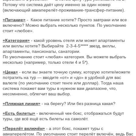
Потому что система даёт цену именно за один номер
(включающий авиаперелёт-проживание-трансфер-питание).
«Питание»
- Какое питание хотите? Просто завтраки или все
включено? Можно выбрать несколько пунктов. По умолчанию
стоит «любое».
«Категория»
- какой уровень отеля или может апартаменты
или виллы хотите? Выбирайте 2-3-4-5***** звезд, виллы,
апартаменты, пансионаты, санатории.
По умолчанию стоит «любая» категория. Вы можете выбрать
несколько (например, только отели 4 и 5*).
«Цена»
- если вы знаете точную сумму, которую хотите/можете
потратить на тур — вводите «от» и «до» в удобной для вас
валюте (по умолчанию стоит тенге или доллар). Тогда наша
система покажет вам туры в нужном вам диапазоне, что,
несомненно, облегчит ваш выбор.
«Пляжная линия»
- на берегу? Или без разница какая?
«Есть билеты»
- включенный чек-бокс, отображаться будут
туры, где всё ещё есть билеты на самолёт.
«Перелёт включён»
- а этот бокс, покажет туры с
авиаперелётом. По умолчанию стоит перелёт включён, ведь Вас