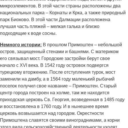
микроэлементов. В этой части страны расположены два
национальных парка – Корнаты и Крка, а также природный
парк Биоково. В этой части Далмации расположена
лучшая часть пляжей – мелкая галька и близко
подходящие к воде сосны.
Немного истории:
В прошлом Примоштен – небольшой
остров, защищенный стенами и башнями. С материком
его связывал мост. Городские застройки берут свое
начало с XVI века. В 1542 году островок подвергся
турецкому вторжению. После отступления турок, мост
заменили на дамбу, а в 1564 году маленький рыбачий
поселок получил свое название – Примоштен. Старый
центр города построен на холме, там же находится
приходская церковь Св. Георгия, возведенная в 1485 году
и восстановлена в 1760 году. И в нынешнее время
церковь возвышается над городом. Окрестности
Примоштена славятся своими виноградниками, а корни
этого вида сельскохозяйственной деятельности уходят