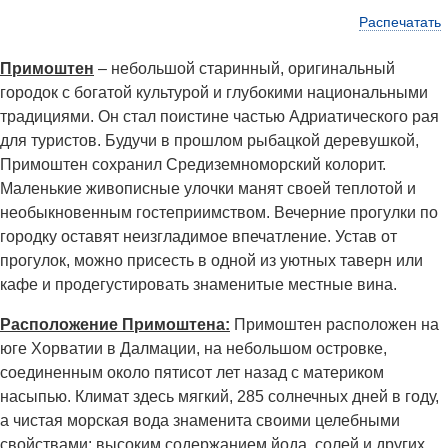
Распечатать
Примоштен
– небольшой старинный, оригинальный
городок с богатой культурой и глубокими национальными
традициями. Он стал поистине частью Адриатического рая
для туристов. Будучи в прошлом рыбацкой деревушкой,
Примоштен сохранил Средиземноморский колорит.
Маленькие живописные улочки манят своей теплотой и
необыкновенным гостеприимством. Вечерние прогулки по
городку оставят неизгладимое впечатление. Устав от
прогулок, можно присесть в одной из уютных таверн или
кафе и продегустировать знаменитые местные вина.
Расположение Примоштена:
Примоштен расположен на
юге Хорватии в Далмации, на небольшом островке,
соединенным около пятисот лет назад с материком
насыпью. Климат здесь мягкий, 285 солнечных дней в году,
а чистая морская вода знаменита своими целебными
свойствами: высоким содержанием йода, солей и других