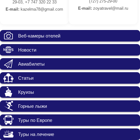
(727) 275-29-00
29-03, +7 747 320 22 33
E-mail:
z
oyatravel@mail.ru
E-mail:
kazelma78@gmail.com
Веб-камеры отелей
Новости
Авиабилеты
Статьи
Круизы
Горные лыжи
Туры по Европе
Туры на лечение