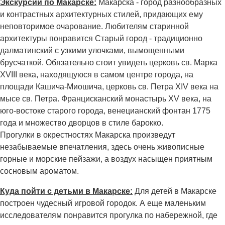
Экскурсии по Макарске:
Макарска - город разнообразных
и контрастных архитектурных стилей, придающих ему
неповторимое очарование. Любителям старинной
архитектуры понравится Старый город - традиционно
далматинский с узкими улочками, вымощенными
брусчаткой. Обязательно стоит увидеть церковь св. Марка
XVIII века, находящуюся в самом центре города, на
площади Кашича-Миошича, церковь св. Петра XIV века на
мысе св. Петра. Францисканский монастырь XV века, на
юго-востоке старого города, венецианский фонтан 1775
года и множество дворцов в стиле барокко.
Прогулки в окрестностях Макарска произведут
незабываемые впечатления, здесь очень живописные
горные и морские пейзажи, а воздух насыщен приятным
сосновым ароматом.
Куда пойти с детьми в Макарске:
Для детей в Макарске
построен чудесный игровой городок. А еще маленьким
исследователям понравится прогулка по набережной, где