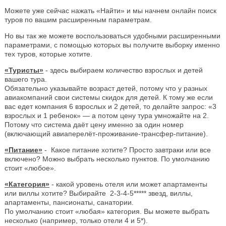
Можете уже сейчас нажать «Найти» и мы начнем онлайн поиск
туров по вашим расширенным параметрам.
Но вы так же можете воспользоваться удобными расширенными
параметрами, с помощью которых вы получите выборку именно
тех туров, которые хотите.
«Туристы»
- здесь выбираем количество взрослых и детей
вашего тура.
Обязательно указывайте возраст детей, потому что у разных
авиакомпаний свои системы скидок для детей. К тому же если
вас едет компания 6 взрослых и 2 детей, то делайте запрос: «3
взрослых и 1 ребенок» — а потом цену тура умножайте на 2.
Потому что система даёт цену именно за один номер
(включающий авиаперелёт-проживание-трансфер-питание).
«Питание»
- Какое питание хотите? Просто завтраки или все
включено? Можно выбрать несколько пунктов. По умолчанию
стоит «любое».
«Категория»
- какой уровень отеля или может апартаменты
или виллы хотите? Выбирайте 2-3-4-5***** звезд, виллы,
апартаменты, пансионаты, санатории.
По умолчанию стоит «любая» категория. Вы можете выбрать
несколько (например, только отели 4 и 5*).