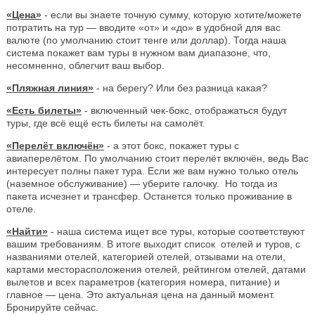
«Цена»
- если вы знаете точную сумму, которую хотите/можете
потратить на тур — вводите «от» и «до» в удобной для вас
валюте (по умолчанию стоит тенге или доллар). Тогда наша
система покажет вам туры в нужном вам диапазоне, что,
несомненно, облегчит ваш выбор.
«Пляжная линия»
- на берегу? Или без разница какая?
«Есть билеты»
- включенный чек-бокс, отображаться будут
туры, где всё ещё есть билеты на самолёт.
«Перелёт включён»
- а этот бокс, покажет туры с
авиаперелётом. По умолчанию стоит перелёт включён, ведь Вас
интересует полны пакет тура. Если же вам нужно только отель
(наземное обслуживание) — уберите галочку. Но тогда из
пакета исчезнет и трансфер. Останется только проживание в
отеле.
«Найти»
- наша система ищет все туры, которые соответствуют
вашим требованиям. В итоге выходит список отелей и туров, с
названиями отелей, категорией отелей, отзывами на отели,
картами месторасположения отелей, рейтингом отелей, датами
вылетов и всех параметров (категория номера, питание) и
главное — цена. Это актуальная цена на данный момент.
Бронируйте сейчас.