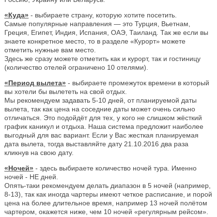
«Куда»
- выбираете страну, которую хотите посетить.
Самые популярные направления — это Турция, Вьетнам,
Греция, Египет, Индия, Испания, ОАЭ, Таиланд. Так же если вы
знаете конкретное место, то в разделе «Курорт» можете
отметить нужные вам место.
Здесь же сразу можете отметить как и курорт, так и гостиницу
(количество отелей ограничено 10 отелями).
«Период вылета»
- выбираете промежуток времени в который
вы хотели бы вылететь на свой отдых.
Мы рекомендуем задавать 5-10 дней, от планируемой даты
вылета, так как цена на соседние даты может очень сильно
отличаться. Это подойдёт для тех, у кого не слишком жёсткий
график каникул и отдыха. Наша система предложит наиболее
выгодный для вас вариант. Если у Вас жесткая планируемая
дата вылета, тогда выставляйте дату 21.10.2016 два раза
кликнув на свою дату.
«Ночей»
- здесь выбираете количество ночей тура. Именно
ночей - НЕ дней.
Опять-таки рекомендуем делать диапазон в 5 ночей (например,
8-13), так как иногда чартеры имеют четкое расписание, и порой
цена на более длительное время, например 13 ночей полётом
чартером, окажется ниже, чем 10 ночей «регулярным рейсом».