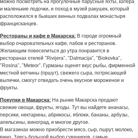
можно посмотреть на прогулочные парусные яхты, катера
и маленькие лодочки, и поход в музей ракушек, который
расположился в бывших винных подвалах монастыря
францисканцев.
Рестораны и кафе в Макарска:
В городе огромный
выбор очаровательных кафе, пабов и ресторанов.
Желающим повеселиться до утра понравится в
ресторанах отелей "Rivijera", "Dalmacija", "Biokovka",
"Rosina", "Meteor". Гурманы оценят вкус рыбы, фирменной
местной ветчины (пршут), свежего сыра, потрясающей
выпечки, смогут отведать очень вкусное мороженое и
фрукты.
Покупки в Макарска:
На рынке Макарска продают
свежие овощи, фрукты, ягоды. Тут вы найдете ананасы,
персики, нектарины, абрикосы, яблоки, бананы, арбузы,
апельсины, виноград, и многое другое.
В магазинах можно приобрести мясо, сыр, пшрут, молоко,
вино. Здесь большой выбор сувениров, самые