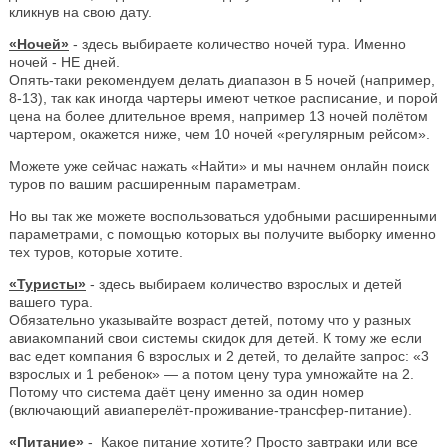
кликнув на свою дату.
«Ночей»
- здесь выбираете количество ночей тура. Именно
ночей - НЕ дней.
Опять-таки рекомендуем делать диапазон в 5 ночей (например,
8-13), так как иногда чартеры имеют четкое расписание, и порой
цена на более длительное время, например 13 ночей полётом
чартером, окажется ниже, чем 10 ночей «регулярным рейсом».
Можете уже сейчас нажать «Найти» и мы начнем онлайн поиск
туров по вашим расширенным параметрам.
Но вы так же можете воспользоваться удобными расширенными
параметрами, с помощью которых вы получите выборку именно
тех туров, которые хотите.
«Туристы»
- здесь выбираем количество взрослых и детей
вашего тура.
Обязательно указывайте возраст детей, потому что у разных
авиакомпаний свои системы скидок для детей. К тому же если
вас едет компания 6 взрослых и 2 детей, то делайте запрос: «3
взрослых и 1 ребенок» — а потом цену тура умножайте на 2.
Потому что система даёт цену именно за один номер
(включающий авиаперелёт-проживание-трансфер-питание).
«Питание»
- Какое питание хотите? Просто завтраки или все