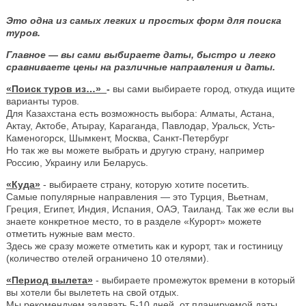
Это одна из самых легких и простых форм для поиска
туров.
Главное — вы сами выбираете даты, быстро и легко
сравниваете цены на различные направления и даты.
«Поиск туров из…»
-
вы сами выбираете город, откуда ищите
варианты туров.
Для Казахстана есть возможность выбора: Алматы, Астана,
Актау, Актобе, Атырау, Караганда, Павлодар, Уральск, Усть-
Каменогорск, Шымкент, Москва, Санкт-Петербург
Но так же вы можете выбрать и другую страну, например
Россию, Украину или Беларусь.
«Куда»
- выбираете страну, которую хотите посетить.
Самые популярные направления — это Турция, Вьетнам,
Греция, Египет, Индия, Испания, ОАЭ, Таиланд. Так же если вы
знаете конкретное место, то в разделе «Курорт» можете
отметить нужные вам место.
Здесь же сразу можете отметить как и курорт, так и гостиницу
(количество отелей ограничено 10 отелями).
«Период вылета»
- выбираете промежуток времени в который
вы хотели бы вылететь на свой отдых.
Мы рекомендуем задавать 5-10 дней, от планируемой даты