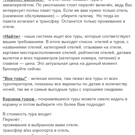
авиаперелётом. По умолчанию стоит перелёт включён, ведь Вас
интересует полны пакет тура. Если же вам нужно только отель
(наземное обслуживание) — уберите галочку. Но тогда из
пакета исчезнет и трансфер. Останется только проживание в
отеле.
«Найти»
- наша система ищет все туры, которые соответствуют
вашим требованиям. В итоге выходит список отелей и туров, с
названиями отелей, категорией отелей, отзывами на отели,
картами месторасположения отелей, рейтингом отелей, датами
вылетов и всех параметров (категория номера, питание) и
главное — цена. Это актуальная цена на данный момент.
Бронируйте сейчас.
"Все туры"
- зеленая кнопка, там лежат все туры от всех
туроператоров, показаны все варианты по датам и количеству
ночей, так же и самые выгодные туры с хорошими скидками.
Корзина туров
-
понравившееся туры можете смело кидать в
корзину и потом выберите что более Вам подходит
В стоимость тура входит:
Перелёт ;
проживание в выбранном вами отеле;
трансфер в/из аэропорта в отель;