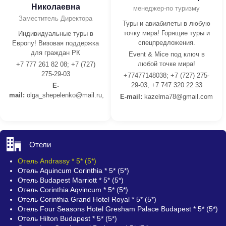
Николаевна
менеджер-по туризму
Заместитель Директора
Туры и авиабилеты в любую
точку мира! Горящие туры и
Индивидуальные туры в
спецпредложения.
Европу! Визовая поддержка
для граждан РК
Event & Mice под ключ в
любой точке мира!
+7 777 261 82 08; +7 (727)
275-29-03
+77477148038; +7 (727) 275-
29-03, +7 747 320 22 33
E-
mail:
olga_shepelenko@mail.ru,
E-mail:
kazelma78@gmail.com
Отели
Отель Andrassy * 5* (5*)
Отель Aquincum Corinthia * 5* (5*)
Отель Budapest Marriott * 5* (5*)
Отель Corinthia Aqvincum * 5* (5*)
Отель Corinthia Grand Hotel Royal * 5* (5*)
Отель Four Seasons Hotel Gresham Palace Budapest * 5* (5*)
Отель Hilton Budapest * 5* (5*)