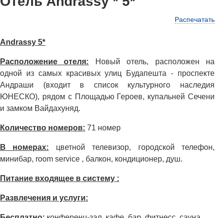
Отель Andrassy * 5*
Распечатать
Andrassy 5*
Расположение отеля:
Новый отель, расположен на
одной из самых красивых улиц Будапешта - проспекте
Андраши (входит в список культурного наследия
ЮНЕСКО), рядом с Площадью Героев, купальней Сечени
и замком Вайдахуняд.
Количество номеров:
71 номер
В номерах:
цветной телевизор, городской телефон,
минибар, room service , балкон, кондиционер, душ.
Питание входящее в систему :
Развлечения и услуги:
Бесплатно:
конференц-зал, кафе, бар, фитнесс, сауна,