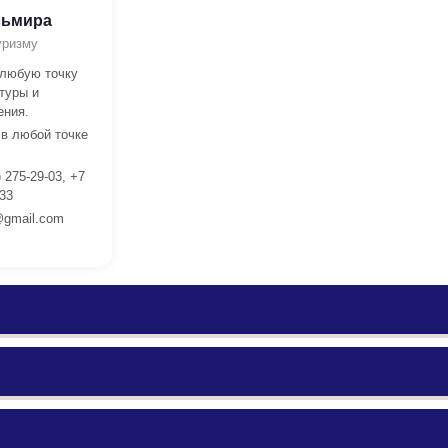
льмира
уризму
 любую точку
туры и
ения.
 в любой точке
 275-29-03, +7
 33
gmail.com