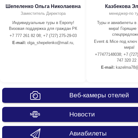
Шепеленко Ольга Николаевна
Казбекова Э
Заместитель Директора
менеджер-по т
Индивидуальные туры в Европу!
Туры и авиабилеты в
Визовая поддержка для граждан РК
мира! Горящие 
спецпредлож
+7 777 261 82 08; +7 (727) 275-29-03
Event & Mice под ключ
E-mail:
olga_shepelenko@mail.ru,
мира!
+77477148038; +7 (727)
747 320 22
E-mail:
kazelma78@
Веб-камеры отелей
Новости
Авиабилеты